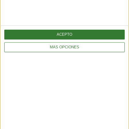
Test: ¿Cuánto sabés sobre
ciudades sostenibles?
ACEPTO
Cargando...
MÁS OPCIONES