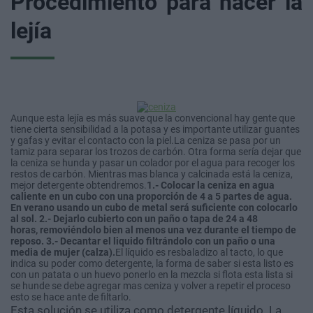
Procedimiento para hacer la
lejía
Aunque esta lejía es más suave que la convencional hay gente que
tiene cierta sensibilidad a la potasa y es importante utilizar guantes
y gafas y evitar el contacto con la piel.La ceniza se pasa por un
tamiz para separar los trozos de carbón. Otra forma sería dejar que
la ceniza se hunda y pasar un colador por el agua para recoger los
restos de carbón. Mientras mas blanca y calcinada está la ceniza,
mejor detergente obtendremos.
1.- Colocar la ceniza en agua
caliente en un cubo con una proporción de 4 a 5 partes de agua.
En verano usando un cubo de metal será suficiente con colocarlo
al sol.
2.- Dejarlo cubierto con un paño o tapa de 24 a 48
horas, removiéndolo bien al menos una vez durante el tiempo de
reposo.
3.- Decantar el liquido filtrándolo con un paño o una
media de mujer (calza).
El líquido es resbaladizo al tacto, lo que
indica su poder como detergente, la forma de saber si esta listo es
con un patata o un huevo ponerlo en la mezcla si flota esta lista si
se hunde se debe agregar mas ceniza y volver a repetir el proceso
esto se hace ante de filtarlo.
Esta solución se utiliza como detergente líquido. La