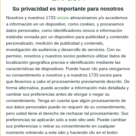
Su privacidad es importante para nosotros
Nosotros y nuestros 1733
socios
almacenamos y/o accedemos
a información en un dispositivo, como cookies, y procesamos
Usos del detergente de ceniza:
datos personales, como identificadores únicos e información
estándar enviada por un dispositivo para publicidad y contenido
Lava ropa y todos los utensilios que deban de estar higiénicos
personalizado, medición de publicidad y contenido,
(coladores, paños etc) incluso en lavadoras automáticas.Excelente
investigación de audiencia y desarrollo de servicios.
Con su
para la limpieza de verduras frescas, legumbres, raíces etc. ... Tanto
permiso, nosotros y nuestros socios podemos utilizar datos de
para quitar restos de productos químicos como para la limpieza de
localización geográfica precisa e identificación mediante las
insectos y otros animales que se encuentran habitualmente así
como las bacterias dañinas. Puede ser utilizado para toda la
características de dispositivos. Puede hacer clic para otorgarnos
limpieza de la casa. Desde la cocina y la vajilla hasta la ropa y las
su consentimiento a nosotros y a nuestros 1733 socios para
estancias....
que llevemos a cabo el procesamiento previamente descrito. De
forma alternativa, puede acceder a información más detallada y
cambiar sus preferencias antes de otorgar o negar su
Limpieza en profundidad de utensilios y
consentimiento.
Tenga en cuenta que algún procesamiento de
telas
sus datos personales puede no requerir de su consentimiento,
pero usted tiene el derecho de rechazar tal procesamiento. Sus
preferencias se aplicarán solo a este sitio web. Puede cambiar
sus preferencias o retirar su consentimiento en cualquier
momento volviendo a este sitio y haciendo clic en el botón