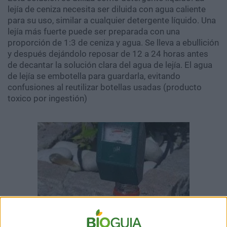
lejía de ceniza necesita ser diluida con agua caliente
para su uso, similar a cualquier detergente líquido. Una
lejía más fuerte puede ser preparada con una
proporción de 1:3 de ceniza y agua. Se lleva a ebullición
y después dejándolo reposar de 12 a 24 horas antes
de decantar la solución clara del agua de lejía. El agua
de lejía se embotella para guardarla, evitando
confusiones al reutilizar botellas usadas (producto
toxico por ingestión)