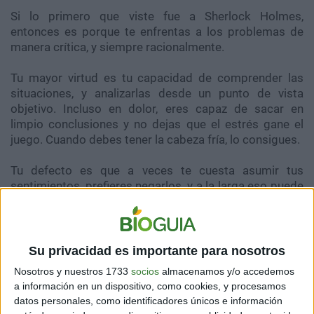
Si lo primero que viste fue a Sherlock Holmes,
entonces es porque te enfrentas a los problemas de
manera crítica, y siempre racionalmente.
Tu mayor virtud es tu capacidad de comprender las
situaciones, y analizarlas desde un punto de vista
objetivo. Incluso en dolor, eres capaz de sacar en
limpio conclusiones y no dejas que el estrés gane el
juego. Cuando debes tener la cabeza fría, lo consigues.
Tu defecto es que a veces te cuesta asumir tus
sentimientos, prefieres negarlos, y a la larga eso puede
lastimarte y mucho. Debes aprender a ser una persona
más conectada con sus emociones.
2. Batman
Su privacidad es importante para nosotros
Nosotros y nuestros 1733
socios
almacenamos y/o accedemos
Si lo primero que viste fue a Batman, es porque tienes
a información en un dispositivo, como cookies, y procesamos
la capacidad de enfrentarte a los problemas con
datos personales, como identificadores únicos e información
fortaleza de espíritu. Sabes que la única salida posible