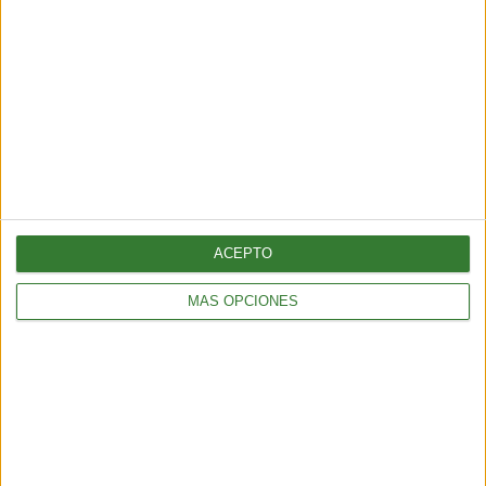
ENTRETENIMIENTO
Muyuna Fest 2026: el festival de cine flotante selvático
2 min
| 2026-02-19 18:51
ACEPTO
ENTRETENIMIENTO
MÁS OPCIONES
Viral: hacé el test que revela tu impacto en el planeta
2 min
| 2026-02-18 21:44