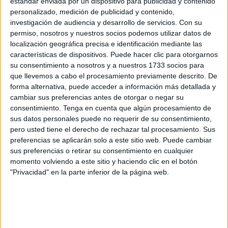
estándar enviada por un dispositivo para publicidad y contenido
de los problemas es tratar de avanzar y dejar el pasado
personalizado, medición de publicidad y contenido,
atrás.
investigación de audiencia y desarrollo de servicios.
Con su
permiso, nosotros y nuestros socios podemos utilizar datos de
Tu mayor virtud es tu capacidad de reinventarte
localización geográfica precisa e identificación mediante las
permanentemente, de sacar siempre algo dentro tuyo
características de dispositivos. Puede hacer clic para otorgarnos
que ni siquiera sabías que estaba ahí. Cuando la
su consentimiento a nosotros y a nuestros 1733 socios para
situación así lo requiere, siempre sacas una habilidad
que llevemos a cabo el procesamiento previamente descrito. De
de debajo de la manga que te ayudará a resolver el
forma alternativa, puede acceder a información más detallada y
problema.
cambiar sus preferencias antes de otorgar o negar su
consentimiento.
Tenga en cuenta que algún procesamiento de
sus datos personales puede no requerir de su consentimiento,
Tu defecto es que a veces puedes darte la cabeza
pero usted tiene el derecho de rechazar tal procesamiento. Sus
contra la pared. Vas hacia adelante y no siempre mides
preferencias se aplicarán solo a este sitio web. Puede cambiar
las consecuencias. A veces, terminas resolviendo un
sus preferencias o retirar su consentimiento en cualquier
problema a costa de generar uno nuevo. Debes
momento volviendo a este sitio y haciendo clic en el botón
aprender a bajar un poco la intensidad cuando sea
"Privacidad" en la parte inferior de la página web.
necesario pensar las cosas dos veces.
3. Ninguno de los dos
Si viste otra cosa, si sólo te pareció una imagen