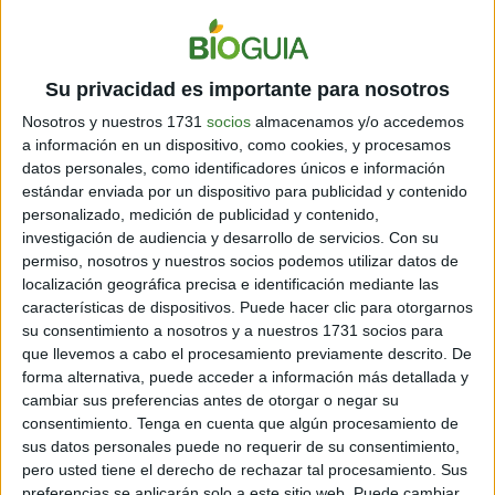
METODOLOGÍAS DE IMPACTO BIOGUIA
Su privacidad es importante para nosotros
Nosotros y nuestros 1731
socios
almacenamos y/o accedemos
a información en un dispositivo, como cookies, y procesamos
datos personales, como identificadores únicos e información
estándar enviada por un dispositivo para publicidad y contenido
personalizado, medición de publicidad y contenido,
Metodología conversión
investigación de audiencia y desarrollo de servicios.
Con su
Es importante informar a quienes ya han comenzado el cambio,
permiso, nosotros y nuestros socios podemos utilizar datos de
pero aún más importante es despertar e inspirar a quienes
localización geográfica precisa e identificación mediante las
todavía no son conscientes del desafío que tenemos como
características de dispositivos. Puede hacer clic para otorgarnos
humanidad.
su consentimiento a nosotros y a nuestros 1731 socios para
que llevemos a cabo el procesamiento previamente descrito. De
forma alternativa, puede acceder a información más detallada y
Conoce nuestra metodología de Conversión
cambiar sus preferencias antes de otorgar o negar su
consentimiento.
Tenga en cuenta que algún procesamiento de
sus datos personales puede no requerir de su consentimiento,
pero usted tiene el derecho de rechazar tal procesamiento. Sus
preferencias se aplicarán solo a este sitio web. Puede cambiar