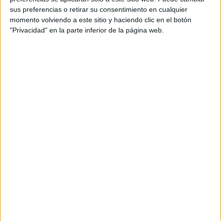
sus preferencias o retirar su consentimiento en cualquier
momento volviendo a este sitio y haciendo clic en el botón
"Privacidad" en la parte inferior de la página web.
Programa One for One
Espejamos las inversiones de nuestros anunciantes a
emprendedores de triple impacto que no cuentan con los
recursos para difundir sus proyectos. (El contenido pago en
Bioguia lleva la etiqueta de BIOBRANDED)
Quiero ser parte
Programa Difusión
Colaboramos con la comunicación de los programas, eventos y