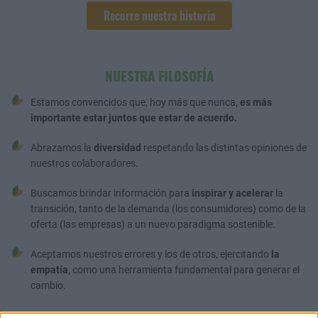
Recorre nuestra historia
NUESTRA FILOSOFÍA
Estamos convencidos que, hoy más que nunca,
es más
importante estar juntos que estar de acuerdo.
Abrazamos la
diversidad
respetando las distintas opiniones de
nuestros colaboradores.
Buscamos brindar información para
inspirar y acelerar
la
transición, tanto de la demanda (los consumidores) como de la
oferta (las empresas) a un nuevo paradigma sostenible.
Aceptamos nuestros errores y los de otros, ejercitando
la
empatía
, como una herramienta fundamental para generar el
cambio.