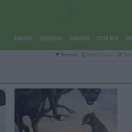
AMBIENTE
TENDENCIAS
GOBIERNO
ESTAR BIEN
CO
Bionews
Mide tu huella
Test