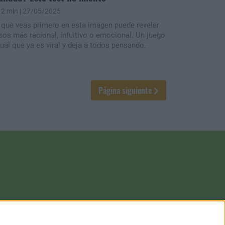
2 min
| 27/05/2025
 que veas primero en esta imagen puede revelar
 sos más racional, intuitivo o emocional. Un juego
sual que ya es viral y deja a todos pensando.
Página siguiente