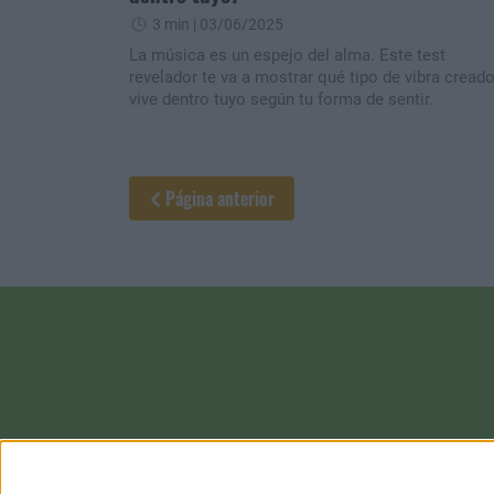
3 min
| 03/06/2025
La música es un espejo del alma. Este test
revelador te va a mostrar qué tipo de vibra cread
vive dentro tuyo según tu forma de sentir.
Página anterior