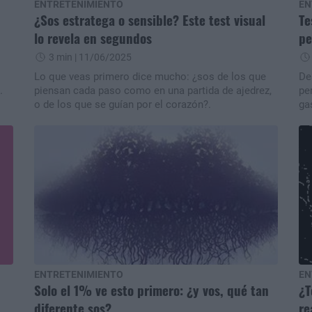
ENTRETENIMIENTO
EN
¿Sos estratega o sensible? Este test visual
Te
lo revela en segundos
pe
3 min
| 11/06/2025
Lo que veas primero dice mucho: ¿sos de los que
De
.
piensan cada paso como en una partida de ajedrez,
pe
o de los que se guían por el corazón?.
ga
ENTRETENIMIENTO
EN
Solo el 1% ve esto primero: ¿y vos, qué tan
¿T
diferente sos?
re