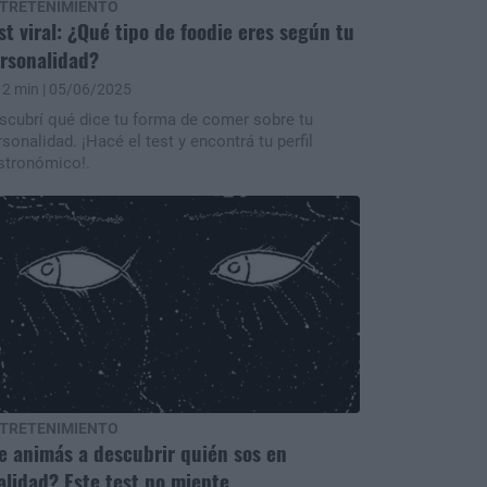
TRETENIMIENTO
st viral: ¿Qué tipo de foodie eres según tu
rsonalidad?
2 min
| 05/06/2025
scubrí qué dice tu forma de comer sobre tu
rsonalidad. ¡Hacé el test y encontrá tu perfil
stronómico!.
TRETENIMIENTO
e animás a descubrir quién sos en
alidad? Este test no miente