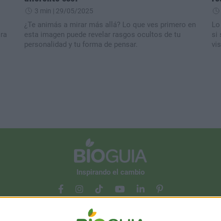
3 min
| 29/05/2025
¿Te animás a mirar más allá? Lo que ves primero en
Lo
ora
esta imagen puede revelar rasgos ocultos de tu
si
personalidad y tu forma de pensar.
vi
Inspirando el cambio
Contacto