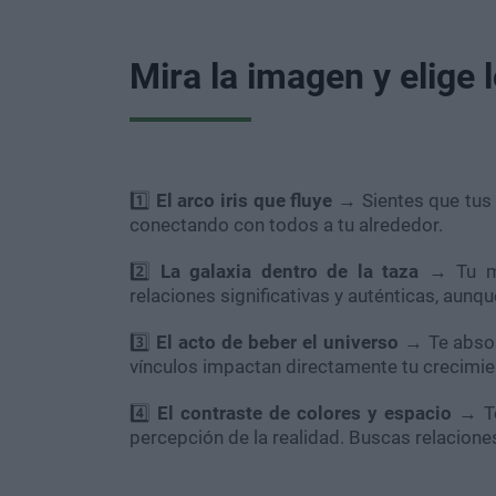
M
ira la imagen y elige
1️⃣
El arco iris que fluye
→ Sientes que tus
conectando con todos a tu alrededor.
2️⃣
La galaxia dentro de la taza
→ Tu mun
relaciones significativas y auténticas, aunq
3️⃣
El acto de beber el universo
→ Te absor
vínculos impactan directamente tu crecimie
4️⃣
El contraste de colores y espacio
→ Te
percepción de la realidad. Buscas relacione