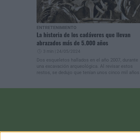
ENTRETENIMIENTO
La historia de los cadáveres que llevan
abrazados más de 5.000 años
3 min
| 24/05/2024
Dos esqueletos hallados en el año 2007, durante
una excavación arqueológica. Al revisar estos
restos, se dedujo que tenían unos cinco mil años
antigüedad, siendo un verdadero enigma estas
muertes.