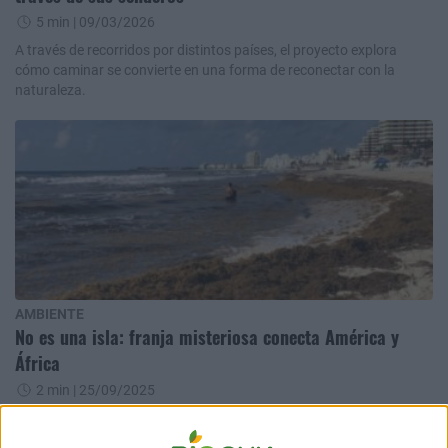
5 min
| 09/03/2026
A través de recorridos por distintos países, el proyecto explora
cómo caminar se convierte en una forma de reconectar con la
naturaleza.
AMBIENTE
No es una isla: franja misteriosa conecta América y
África
2 min
| 25/09/2025
Imágenes satelitales revelaron una formación de sargazo que se
extiende por el Atlántico. Su magnitud inusual genera preocupación