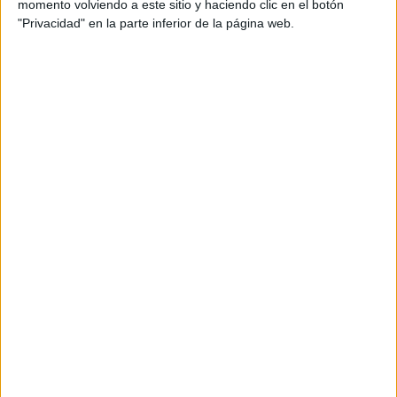
momento volviendo a este sitio y haciendo clic en el botón
"Privacidad" en la parte inferior de la página web.
TENDENCIAS
La escalofriante predicción del viajero del tiempo sobre
América y Yellowstone
3 min
| 25/07/2024
No se conoce su rostro, tampoco su exacta identidad. Pero, tiene
un público amplio que está pendiente de sus predicciones y las
viraliza… aunque ha errado prácticamente todos sus anteriores
vaticinios.
AMBIENTE
Gardi Sugdub, la pequeña isla que está a punto de