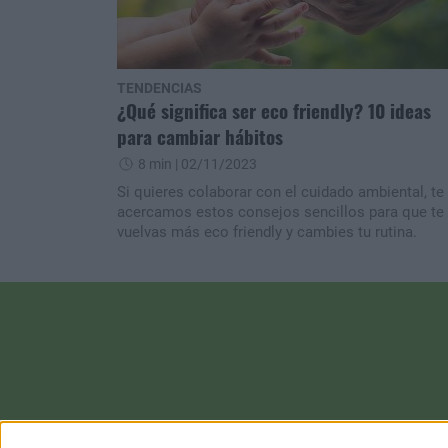
TENDENCIAS
¿Qué significa ser eco friendly? 10 ideas
para cambiar hábitos
8 min
| 02/11/2023
Si quieres colaborar con el cuidado ambiental, te
acercamos estos consejos sencillos para que te
vuelvas más eco friendly y cambies tu rutina.