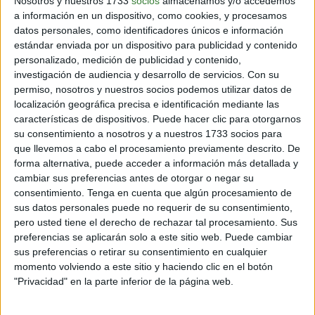
Nosotros y nuestros 1733
socios
almacenamos y/o accedemos
a información en un dispositivo, como cookies, y procesamos
3 min
| 09/01/2025
datos personales, como identificadores únicos e información
En un reciente informe, las autoridades, alertaron sobre la aparición
estándar enviada por un dispositivo para publicidad y contenido
del virus en mascotas, lo que aumentó la preocupación en la
personalizado, medición de publicidad y contenido,
población.
investigación de audiencia y desarrollo de servicios.
Con su
permiso, nosotros y nuestros socios podemos utilizar datos de
localización geográfica precisa e identificación mediante las
características de dispositivos. Puede hacer clic para otorgarnos
su consentimiento a nosotros y a nuestros 1733 socios para
que llevemos a cabo el procesamiento previamente descrito. De
Inspirando el cambio
forma alternativa, puede acceder a información más detallada y
cambiar sus preferencias antes de otorgar o negar su
consentimiento.
Tenga en cuenta que algún procesamiento de
sus datos personales puede no requerir de su consentimiento,
Contacto
pero usted tiene el derecho de rechazar tal procesamiento. Sus
preferencias se aplicarán solo a este sitio web. Puede cambiar
Acerca de nosotros
sus preferencias o retirar su consentimiento en cualquier
Suscribete gratis a nuestro Newsletter
momento volviendo a este sitio y haciendo clic en el botón
"Privacidad" en la parte inferior de la página web.
Política de cookies