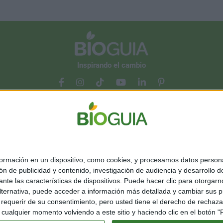
estudio sin precedentes en especies de las aguas
oscuras del Atlántico.
Inspirando el cambio
Contacto
Acerca de nosotros
Suscribete gratis a nuestro Newsletter
mación en un dispositivo, como cookies, y procesamos datos personal
ón de publicidad y contenido, investigación de audiencia y desarrollo de
Política de cookies
Política de privacidad
Configurar privacidad
ediante las características de dispositivos. Puede hacer clic para otorg
ternativa, puede acceder a información más detallada y cambiar sus p
©Bioguia 2026. Todos los derechos reservados
querir de su consentimiento, pero usted tiene el derecho de rechazar t
ualquier momento volviendo a este sitio y haciendo clic en el botón "Pr