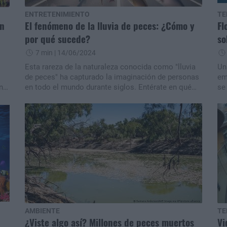
ENTRETENIMIENTO
TE
un
El fenómeno de la lluvia de peces: ¿Cómo y
Fl
por qué sucede?
so
7 min
| 14/06/2024
Esta rareza de la naturaleza conocida como "lluvia
Un
de peces" ha capturado la imaginación de personas
em
una
en todo el mundo durante siglos. Entérate en qué
se
circunstancias sucede.
co
qu
AMBIENTE
TE
¿Viste algo así? Millones de peces muertos
Vi