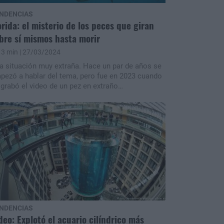
NDENCIAS
orida: el misterio de los peces que giran
bre sí mismos hasta morir
3 min
| 27/03/2024
a situación muy extraña. Hace un par de años se
pezó a hablar del tema, pero fue en 2023 cuando
 grabó el video de un pez en extraño
mportamiento, girando una y otra vez, hasta
edar inerte.
NDENCIAS
deo: Explotó el acuario cilíndrico más