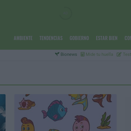
AMBIENTE
TENDENCIAS
GOBIERNO
ESTAR BIEN
CO
Bionews
Mide tu huella
Test