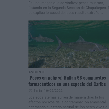
Es una imagen que se viralizó: peces muertos,
flotando en la Segunda Sección de Chapultepec.
se explica lo sucedido, pues resulta extraño.
Además, las muertes suceden en un tipo de pez e
particular.
AMBIENTE
¡Peces en peligro! Hallan 58 compuestos
farmacéuticos en una especie del Caribe
3 min
| 16/05/2022
Los ecosistemas sufren de manera directa los
efectos nocivos de la contaminación ambiental
alternando el estado natural de los seres vivos q