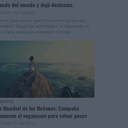
ande del mundo y dejó destrozos
6 min
| 16/12/2022
ómo pudo ocurrir que el monumental acuario
ventara? Según las autoridades, la causa aún no
tá clara, aunque ya empiezan a rondar
peculaciones sobre lo sucedido. Acá todo lo que
 sabe hasta ahora del estallido.
BIENTE
a Mundial de los Océanos: Campaña
omueve el veganismo para salvar peces
3 min
| 07/06/2022