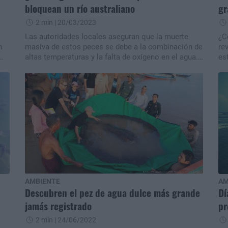
bloquean un río australiano
gr
2 min
| 20/03/2023
Las autoridades locales aseguran que la muerte
¿C
n
masiva de estos peces se debe a la combinación de
re
altas temperaturas y la falta de oxígeno en el agua.
es
No es la primera vez que pasa algo similar en esta
es
zona remota.
se
AMBIENTE
AM
Descubren el pez de agua dulce más grande
Dí
jamás registrado
pr
2 min
| 24/06/2022