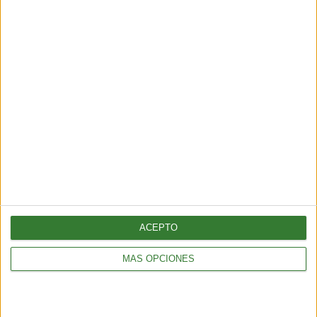
nuestros contenidos!
Me quiero suscribir
ACEPTO
MÁS OPCIONES