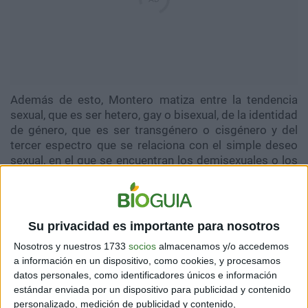
Además de esto, Montero matiza entre la tendencia
sexual, que es ser
hetero
, gay o bisexual, de la identidad
de género, que es ser
transgénero
o
cisgénero
y del
tercer espectro que se relaciona con el simple deseo
sexual, en el que se encuentran los
demisexuales
o los
asexuales.
También asegura que
hay bisexuales que son
asexuales
. “
Se sienten atraídos desde el punto de vista
Su privacidad es importante para nosotros
romántico tanto por hombres como por mujeres, pero
Nosotros y nuestros 1733
socios
almacenamos y/o accedemos
tienen poco o nulo deseo sexual
”.
a información en un dispositivo, como cookies, y procesamos
datos personales, como identificadores únicos e información
estándar enviada por un dispositivo para publicidad y contenido
personalizado, medición de publicidad y contenido,