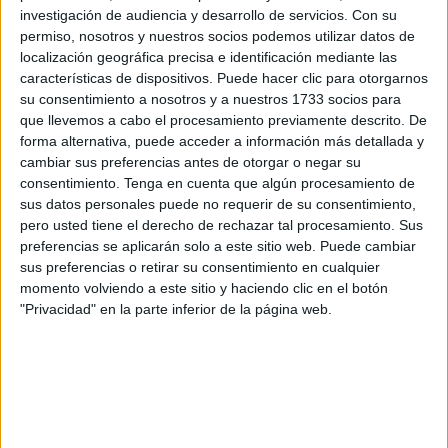
Son infieles con frecuencia
investigación de audiencia y desarrollo de servicios.
Con su
permiso, nosotros y nuestros socios podemos utilizar datos de
localización geográfica precisa e identificación mediante las
características de dispositivos. Puede hacer clic para otorgarnos
su consentimiento a nosotros y a nuestros 1733 socios para
Según los estereotipos sociales,
las personas que
que llevemos a cabo el procesamiento previamente descrito. De
salen con alguien bisexual tienen el doble riesgo de
forma alternativa, puede acceder a información más detallada y
ser engañado
. La
youtuber
Abigail
Frías comenta: “
Más
cambiar sus preferencias antes de otorgar o negar su
de una vez he tenido que escuchar eso de ‘No me fío de
consentimiento.
Tenga en cuenta que algún procesamiento de
los bisexuales... me pueden poner los cuernos con un
sus datos personales puede no requerir de su consentimiento,
pero usted tiene el derecho de rechazar tal procesamiento. Sus
hombre o una mujer’
”.
preferencias se aplicarán solo a este sitio web. Puede cambiar
sus preferencias o retirar su consentimiento en cualquier
Abigail
o
Adelita
Power
, como se hace llamar en su
momento volviendo a este sitio y haciendo clic en el botón
canal de
YouTube
, afirma que “
en mi vida, jamás he sido
"Privacidad" en la parte inferior de la página web.
más o menos infiel que alguien homosexual o
heterosexual. Tus posibles parejas se sienten
intimidadas porque creen que no pueden competir con
alguien del género opuesto
”.