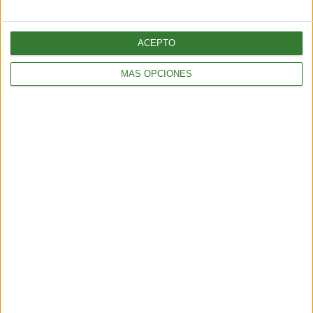
ACEPTO
MÁS OPCIONES
Récord histórico de sargazo
golpea al Caribe y al golfo de
México
Cargando...