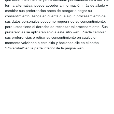
menores que las plantaciones masivas. Senegal superó
que llevemos a cabo el procesamiento previamente descrito. De
los 12 millones de árboles plantados, y Nigeria
forma alternativa, puede acceder a información más detallada y
recuperó cerca de 5 millones de hectáreas en su
cambiar sus preferencias antes de otorgar o negar su
consentimiento.
Tenga en cuenta que algún procesamiento de
frontera norte.
sus datos personales puede no requerir de su consentimiento,
pero usted tiene el derecho de rechazar tal procesamiento. Sus
En Chad, el caso de la comunidad de Barkadroussou
preferencias se aplicarán solo a este sitio web. Puede cambiar
ofrece uno de los ejemplos más citados de lo que el
sus preferencias o retirar su consentimiento en cualquier
proyecto puede lograr cuando las condiciones
momento volviendo a este sitio y haciendo clic en el botón
acompañan. Con apoyo de la organización SOS Sahel,
"Privacidad" en la parte inferior de la página web.
los aldeanos aprendieron a estabilizar las dunas,
instalaron bombas solares para el riego y recibieron
semillas. El oasis recuperado sostiene hoy a más de
300 agricultores y permitió el retorno de jóvenes que
habían emigrado. El problema es que la fragilidad
persiste: si la bomba solar falla y no hay fondos para
repararla, el progreso puede desaparecer en una
temporada.