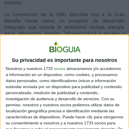
sequías.
La Convención de la ONU describe hoy a la Gran
Muralla Verde como un proyecto de desarrollo
integrado que excede lo ambiental: incluye energía,
agua, educación, empleo, infraestructura y acceso a
mercados. No solo árboles.
Su privacidad es importante para nosotros
Los países que avanzan, y
Nosotros y nuestros 1733
socios
almacenamos y/o accedemos
los que no
a información en un dispositivo, como cookies, y procesamos
datos personales, como identificadores únicos e información
estándar enviada por un dispositivo para publicidad y contenido
personalizado, medición de publicidad y contenido,
investigación de audiencia y desarrollo de servicios.
Con su
permiso, nosotros y nuestros socios podemos utilizar datos de
Etiopía es el caso más destacado: logró restaurar más
localización geográfica precisa e identificación mediante las
de 15 millones de hectáreas mediante regeneración
características de dispositivos. Puede hacer clic para otorgarnos
natural gestionada, un método que tiene costos mucho
su consentimiento a nosotros y a nuestros 1733 socios para