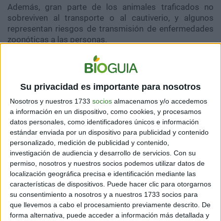
Además, gran parte de los animales traficados no
sobreviven al transporte o al cautiverio, y algunos
representan riesgos de transmisión de enfermedades
zoonóticas a las personas.
Venta ilegal de fauna: del comercio
Su privacidad es importante para nosotros
informal al digital
Nosotros y nuestros 1733
socios
almacenamos y/o accedemos
a información en un dispositivo, como cookies, y procesamos
datos personales, como identificadores únicos e información
estándar enviada por un dispositivo para publicidad y contenido
El caso de este cocodrilo demuestra que
personalizado, medición de publicidad y contenido,
las redes sociales se han convertido en
investigación de audiencia y desarrollo de servicios.
Con su
un canal para el comercio clandestino de
permiso, nosotros y nuestros socios podemos utilizar datos de
fauna silvestre. Las autoridades y
localización geográfica precisa e identificación mediante las
características de dispositivos. Puede hacer clic para otorgarnos
especialistas insisten en reforzar la
su consentimiento a nosotros y a nuestros 1733 socios para
vigilancia tanto en zonas urbanas como
que llevemos a cabo el procesamiento previamente descrito. De
en plataformas digitales, donde estas
forma alternativa, puede acceder a información más detallada y