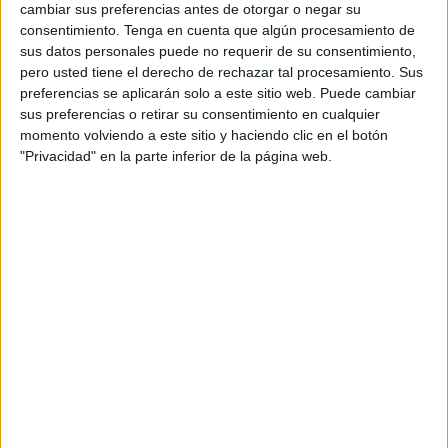
prácticas se diversifican y expanden
cambiar sus preferencias antes de otorgar o negar su
rápidamente.
consentimiento.
Tenga en cuenta que algún procesamiento de
sus datos personales puede no requerir de su consentimiento,
pero usted tiene el derecho de rechazar tal procesamiento. Sus
Día Mundial del Elefante: proteger a estos gigantes
preferencias se aplicarán solo a este sitio web. Puede cambiar
inteligentes
sus preferencias o retirar su consentimiento en cualquier
momento volviendo a este sitio y haciendo clic en el botón
"Privacidad" en la parte inferior de la página web.
Cocodrilo rescatado de comercio ilegal de especies en México. Foto: El
Heraldo.