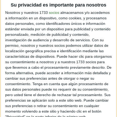
Su privacidad es importante para nosotros
METODOLOGÍA
Nosotros y nuestros 1733
socios
almacenamos y/o accedemos
a información en un dispositivo, como cookies, y procesamos
El PROCARSSE incluye 22 módulos organizados en 5
datos personales, como identificadores únicos e información
bloques temáticos y actividades de intercambio,
estándar enviada por un dispositivo para publicidad y contenido
integración y extensión, con un total de 95 horas de
personalizado, medición de publicidad y contenido,
formación.
investigación de audiencia y desarrollo de servicios.
Con su
permiso, nosotros y nuestros socios podemos utilizar datos de
Cada módulo está a cargo de un docente especialista
localización geográfica precisa e identificación mediante las
en la materia. La metodología de trabajo incluye
características de dispositivos. Puede hacer clic para otorgarnos
exposiciones conceptuales, discusión de casos
su consentimiento a nosotros y a nuestros 1733 socios para
que llevemos a cabo el procesamiento previamente descrito. De
pedagógicos y trabajos grupales. El programa incluye
forma alternativa, puede acceder a información más detallada y
también presentaciones de expositores invitados
cambiar sus preferencias antes de otorgar o negar su
sobre temas complementarios y experiencias
consentimiento.
Tenga en cuenta que algún procesamiento de
relevantes. Cada bloque finaliza con una sesión
sus datos personales puede no requerir de su consentimiento,
orientada a generar un espacio de análisis e
pero usted tiene el derecho de rechazar tal procesamiento. Sus
intercambio entre los participantes.
preferencias se aplicarán solo a este sitio web. Puede cambiar
sus preferencias o retirar su consentimiento en cualquier
Los participantes reciben las presentaciones de los
momento volviendo a este sitio y haciendo clic en el botón
docentes, materiales de lectura, referencias
"Privacidad" en la parte inferior de la página web.