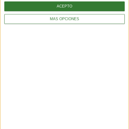
ACEPTO
MÁS OPCIONES
COMUNIDAD
Bioferia 2026: el festival de sustentabilidad que celebra el
cambio
2 min
| 2026-04-01 13:00
CIENCIA
La bióloga argentina de 25 años que desarrolla un gel para