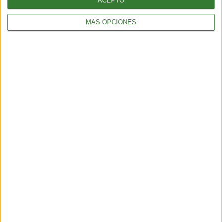
ACEPTO
MÁS OPCIONES
ENTRETENIMIENTO
Test sustentable: elige el ojo que más te atraiga y descubre
quién eres
3 min
| 2026-02-06 20:04