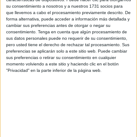
su consentimiento a nosotros y a nuestros 1731 socios para
que llevemos a cabo el procesamiento previamente descrito. De
8. CANGREJO HALOWEEN
forma alternativa, puede acceder a información más detallada y
cambiar sus preferencias antes de otorgar o negar su
consentimiento.
Tenga en cuenta que algún procesamiento de
sus datos personales puede no requerir de su consentimiento,
9. SALTAMONTES ROSADO
pero usted tiene el derecho de rechazar tal procesamiento. Sus
preferencias se aplicarán solo a este sitio web. Puede cambiar
sus preferencias o retirar su consentimiento en cualquier
momento volviendo a este sitio y haciendo clic en el botón
10. LANGOSTA AZUL
"Privacidad" en la parte inferior de la página web.
11. SERPIENTE REAL DE CUELLO DE ANILLO
12. RANA DARDO AMAZÓNICA