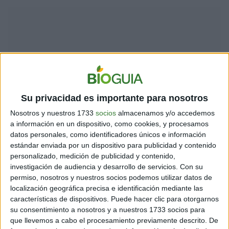
Su privacidad es importante para nosotros
Nosotros y nuestros 1733
socios
almacenamos y/o accedemos
a información en un dispositivo, como cookies, y procesamos
datos personales, como identificadores únicos e información
Si tú piensas que NO quieres algo, el universo negará el
estándar enviada por un dispositivo para publicidad y contenido
no y lo tomará como algo que sí quieres. Así, si piensas
personalizado, medición de publicidad y contenido,
investigación de audiencia y desarrollo de servicios.
Con su
que no quieres volver a llegar tarde, lo más seguro es
permiso, nosotros y nuestros socios podemos utilizar datos de
que la ley de atracción trabaje para que llegues tarde.
localización geográfica precisa e identificación mediante las
Piensa en absolutos positivos, piensa que sí llegarás
características de dispositivos. Puede hacer clic para otorgarnos
temprano, que sí conseguirás ese aumento o que sí
su consentimiento a nosotros y a nuestros 1733 socios para
saldrás adelante en un momento difícil.
que llevemos a cabo el procesamiento previamente descrito. De