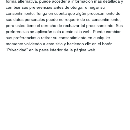
forma alternativa, puede acceder a información más detallada y
cambiar sus preferencias antes de otorgar o negar su
3. ENFÓCATE EN LOS DESEOS, NO EN LAS METAS
consentimiento.
Tenga en cuenta que algún procesamiento de
sus datos personales puede no requerir de su consentimiento,
pero usted tiene el derecho de rechazar tal procesamiento. Sus
La mente es maravillosa y necesitas hacer que tus
preferencias se aplicarán solo a este sitio web. Puede cambiar
metas y pensamientos estén ligados a un objetivo final.
sus preferencias o retirar su consentimiento en cualquier
Crea un plan de vida, observa qué puntos necesitas
momento volviendo a este sitio y haciendo clic en el botón
"Privacidad" en la parte inferior de la página web.
alcanzar y conlleva tu vida para que eso sea un fin y no
un medio.
4. ACTÚA COMO GANADOR DESDE EL PRINCIPIO
No finjas que tienes el auto de lujo que deseas tener,
pero trata al que tienes ahora como si fuera esa
preciada joya. Si crees que la felicidad máxima llegará
cuando tengas suficiente dinero para siempre estar
con tu familia y no preocuparte por el trabajo, usa los
días de descanso para vivir ese lejano sueño y olvídate