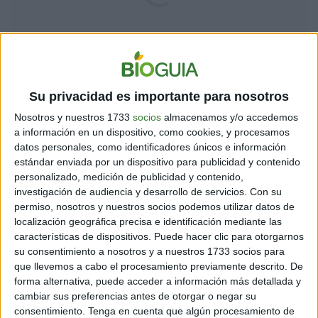
Su privacidad es importante para nosotros
AQUÍ LA SOLUCIÓN
Nosotros y nuestros 1733
socios
almacenamos y/o accedemos
a información en un dispositivo, como cookies, y procesamos
¿Conseguiste localizarla antes de que se acabe el
datos personales, como identificadores únicos e información
tiempo? ¡Felicitaciones! Se trata de volver a intentarlo
estándar enviada por un dispositivo para publicidad y contenido
una y mil veces.
personalizado, medición de publicidad y contenido,
investigación de audiencia y desarrollo de servicios.
Con su
Si no lograste resolverlo en el tiempo establecido no te
permiso, nosotros y nuestros socios podemos utilizar datos de
localización geográfica precisa e identificación mediante las
preocupes. Puedes volver a hacerlo dedicando otros
características de dispositivos. Puede hacer clic para otorgarnos
diez segundos.
su consentimiento a nosotros y a nuestros 1733 socios para
que llevemos a cabo el procesamiento previamente descrito. De
forma alternativa, puede acceder a información más detallada y
Si aún así no has logrado resolver el
cambiar sus preferencias antes de otorgar o negar su
desafío, no te preocupes, a continuación
consentimiento.
Tenga en cuenta que algún procesamiento de