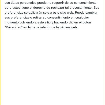
sus datos personales puede no requerir de su consentimiento,
te damos la solución: la letra “I” se
pero usted tiene el derecho de rechazar tal procesamiento. Sus
encuentra en la parte inferior derecha de
preferencias se aplicarán solo a este sitio web. Puede cambiar
la ilustración, más en concreto, en la
sus preferencias o retirar su consentimiento en cualquier
cuarta fila empezando por abajo y en la
momento volviendo a este sitio y haciendo clic en el botón
séptima posición contando por la
"Privacidad" en la parte inferior de la página web.
derecha.
Otro reto imperdible:
Sopa de letras: encuentra la
palabra "ENTUSIASMO" en menos de 15 segundos