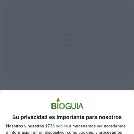
"Animal": una visión íntima
de la majestuosidad del
Su privacidad es importante para nosotros
planeta
Nosotros y nuestros 1733
socios
almacenamos y/o accedemos
a información en un dispositivo, como cookies, y procesamos