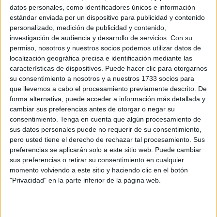
datos personales, como identificadores únicos e información
estándar enviada por un dispositivo para publicidad y contenido
personalizado, medición de publicidad y contenido,
investigación de audiencia y desarrollo de servicios.
Con su
La serie recibió elogios por su cinematografía única y
permiso, nosotros y nuestros socios podemos utilizar datos de
la calidad de sus imágenes
. Los críticos destacan la
localización geográfica precisa e identificación mediante las
capacidad de "Animal" para llevar a la audiencia a los
características de dispositivos. Puede hacer clic para otorgarnos
hábitats más remotos y demostrar conductas
su consentimiento a nosotros y a nuestros 1733 socios para
animales de manera detallada e impactante.
que llevemos a cabo el procesamiento previamente descrito. De
forma alternativa, puede acceder a información más detallada y
Sin embargo, algunos señalan que la narrativa podría
cambiar sus preferencias antes de otorgar o negar su
profundizar más en los aspectos científicos y
consentimiento.
Tenga en cuenta que algún procesamiento de
ecológicos de las especies dadas a conocer.
sus datos personales puede no requerir de su consentimiento,
pero usted tiene el derecho de rechazar tal procesamiento. Sus
También te puede interesar:
"Besa el suelo": cómo la
preferencias se aplicarán solo a este sitio web. Puede cambiar
salud de la tierra es clave para combatir el cambio
sus preferencias o retirar su consentimiento en cualquier
climático
momento volviendo a este sitio y haciendo clic en el botón
"Privacidad" en la parte inferior de la página web.
Tráiler: