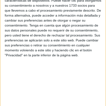
tener el mástil completamente iluminado por el sol. Se
características de dispositivos. Puede hacer clic para otorgarnos
encuentra a solo metros de la superficie.
su consentimiento a nosotros y a nuestros 1733 socios para
que llevemos a cabo el procesamiento previamente descrito. De
forma alternativa, puede acceder a información más detallada y
3. MISTY WIND (BOCAS DEL TORO, PANAMÁ)
cambiar sus preferencias antes de otorgar o negar su
consentimiento.
Tenga en cuenta que algún procesamiento de
sus datos personales puede no requerir de su consentimiento,
Este trimarán fue hundido hace tres años con el
pero usted tiene el derecho de rechazar tal procesamiento. Sus
propósito de generar un arrecife artificial. Se encuentra
preferencias se aplicarán solo a este sitio web. Puede cambiar
entre los 12 y 17 metros de profundidad. Hoy cuenta
sus preferencias o retirar su consentimiento en cualquier
con una gran cantidad de vida. Escuelas de jacks,
momento volviendo a este sitio y haciendo clic en el botón
pargos, cangrejos, pez león y ocasionalmente,
"Privacidad" en la parte inferior de la página web.
barracudas. Debajo de él, suele dormir un tiburón
nodriza al cual los locales llaman amistosamente
“Betsy”.
4. HALLIBURTON (UTILA, HONDURAS)
Las aguas que lo rodean son muy claras, esto hace que
pueda apreciarse con sus 30 metros de largo a la