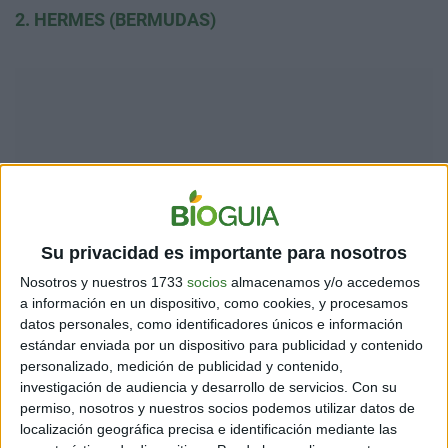
2. HERMES (BERMUDAS)
Su privacidad es importante para nosotros
Nosotros y nuestros 1733
socios
almacenamos y/o accedemos
a información en un dispositivo, como cookies, y procesamos
datos personales, como identificadores únicos e información
Bermuda es conocida como la ¨Capital del Naufragio¨
estándar enviada por un dispositivo para publicidad y contenido
por contar con más de 300 hundimientos.Éste fue un
personalizado, medición de publicidad y contenido,
barco de la Segunda Guerra Mundial que se hundió en
investigación de audiencia y desarrollo de servicios.
Con su
1984 mientras estaba en camino a Islas de Cabo
permiso, nosotros y nuestros socios podemos utilizar datos de
Verde. Es amado por los fotógrafos por estar intacto y
localización geográfica precisa e identificación mediante las