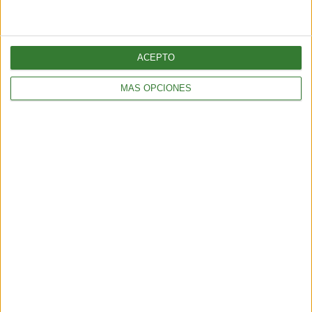
ACEPTO
MÁS OPCIONES
ENTRETENIMIENTO
Muyuna Fest 2026: el festival de cine flotante selvático
2 min
| 2026-02-19 18:51