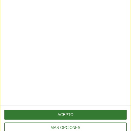
2 min
| 2026-02-18 21:44
ENTRETENIMIENTO
Test sustentable: elige el ojo que más te atraiga y descubre
quién eres
3 min
| 2026-02-06 20:04
ACEPTO
MÁS OPCIONES