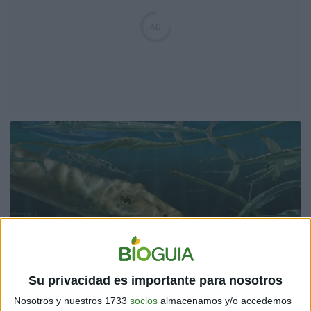
El llamado "dragón chino" vivía en las profundidades del
Su privacidad es importante para nosotros
mar, poseía aletas y se alimentaba de peces, según
demuestran los análisis realizados a su boca y
Nosotros y nuestros 1733
socios
almacenamos y/o accedemos