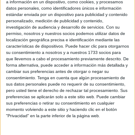
dentadura y los restos de peces conservados en su
a información en un dispositivo, como cookies, y procesamos
estómago.
datos personales, como identificadores únicos e información
estándar enviada por un dispositivo para publicidad y contenido
personalizado, medición de publicidad y contenido,
investigación de audiencia y desarrollo de servicios.
Con su
No está relacionado con los
permiso, nosotros y nuestros socios podemos utilizar datos de
localización geográfica precisa e identificación mediante las
plesiosaurios
características de dispositivos. Puede hacer clic para otorgarnos
su consentimiento a nosotros y a nuestros 1733 socios para
que llevemos a cabo el procesamiento previamente descrito. De
forma alternativa, puede acceder a información más detallada y
cambiar sus preferencias antes de otorgar o negar su
consentimiento.
Tenga en cuenta que algún procesamiento de
El ejemplar del
D. orientalis
fue encontrado en 2003.
sus datos personales puede no requerir de su consentimiento,
Desde entonces, los investigadores estuvieron
pero usted tiene el derecho de rechazar tal procesamiento. Sus
trabajando para determinar a qué especie pertenecía.
preferencias se aplicarán solo a este sitio web. Puede cambiar
sus preferencias o retirar su consentimiento en cualquier
Algunos investigadores pensaron que esta criatura
momento volviendo a este sitio y haciendo clic en el botón
marina podía estar emparentada con el
Tanystropheus
"Privacidad" en la parte inferior de la página web.
hydroides
o con el famoso plesiosaurio, que también
poseen un cuello largo. Sin embargo, el D. orientalis no
está relacionado con estas especies antes