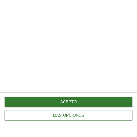
ENTRETENIMIENTO
Muyuna Fest 2026: el festival de cine flotante selvático
2 min
| 2026-02-19 18:51
ACEPTO
ENTRETENIMIENTO
Viral: hacé el test que revela tu impacto en el planeta
MÁS OPCIONES
2 min
| 2026-02-18 21:44