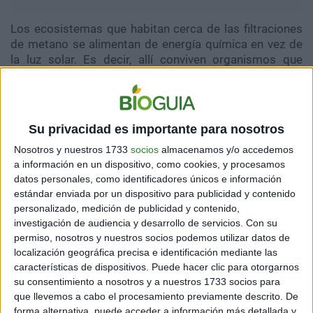
Los ecosistemas que habitan cerca de las filtraciones
de metano se alimentan de energía química en vez de
la luz solar. Es decir, allí conviven organismos que
tienen la capacidad de consumir metano, los cuales
sirven posteriormente como alimento para mejillones,
cangrejos y poliquetos de cuerpos blandos, como esta
nueva especie hallada.
Su privacidad es importante para nosotros
Nosotros y nuestros 1733
socios
almacenamos y/o accedemos
a información en un dispositivo, como cookies, y procesamos
datos personales, como identificadores únicos e información
estándar enviada por un dispositivo para publicidad y contenido
personalizado, medición de publicidad y contenido,
investigación de audiencia y desarrollo de servicios.
Con su
permiso, nosotros y nuestros socios podemos utilizar datos de
localización geográfica precisa e identificación mediante las
"Vimos dos gusanos cerca el uno del otro a una
características de dispositivos. Puede hacer clic para otorgarnos
distancia aproximada de un metro nadando cerca del
su consentimiento a nosotros y a nuestros 1733 socios para
fondo. No podíamos verlos bien e intentamos
que llevemos a cabo el procesamiento previamente descrito. De
acercarnos sigilosamente para verlos más de cerca,
forma alternativa, puede acceder a información más detallada y