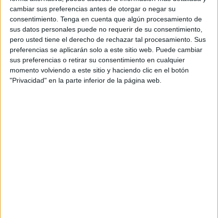
pero es difícil acercarse sigilosamente en un
cambiar sus preferencias antes de otorgar o negar su
submarino y los asustamos", afirma Bruce Strickrott,
consentimiento.
Tenga en cuenta que algún procesamiento de
quien pilotó el sumergible Alvin y a quien se debe el
sus datos personales puede no requerir de su consentimiento,
nombre de la nueva especie.
pero usted tiene el derecho de rechazar tal procesamiento. Sus
preferencias se aplicarán solo a este sitio web. Puede cambiar
"La forma en que se movía era tan elegante que me
sus preferencias o retirar su consentimiento en cualquier
pareció una alfombra mágica viviente. Es un honor que
momento volviendo a este sitio y haciendo clic en el botón
Greg (Rouse) haya considerado oportuno bautizar esta
"Privacidad" en la parte inferior de la página web.
especie con mi nombre, significa mucho", agrega
Strickrott.
Lee también:
¿Cuál es el animal que puede vivir más
tiempo y cuánto vive?