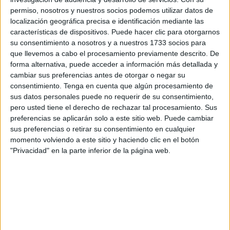
permiso, nosotros y nuestros socios podemos utilizar datos de
localización geográfica precisa e identificación mediante las
Estas son todas las señales que permiten identificar
características de dispositivos. Puede hacer clic para otorgarnos
si tu perro está en calma
su consentimiento a nosotros y a nuestros 1733 socios para
que llevemos a cabo el procesamiento previamente descrito. De
La última aventura: llevó a su perro enfermo a
forma alternativa, puede acceder a información más detallada y
despedirse de su camino favorito
cambiar sus preferencias antes de otorgar o negar su
consentimiento.
Tenga en cuenta que algún procesamiento de
Mascotas en Tinder: la iniciativa de un refugio de
sus datos personales puede no requerir de su consentimiento,
animales para promover las adopciones
pero usted tiene el derecho de rechazar tal procesamiento. Sus
preferencias se aplicarán solo a este sitio web. Puede cambiar
Fuente:
upsocl.com
sus preferencias o retirar su consentimiento en cualquier
momento volviendo a este sitio y haciendo clic en el botón
"Privacidad" en la parte inferior de la página web.