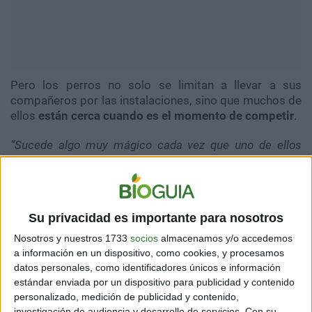
Pero los perros no solo se limitan a llevar a sus
compañeros por las instalaciones, sino que muchos de
ellos
están cerca cuando es el momento de competir
.
“Sucede algo muy mágico cada vez que uno de ellos
camina por las instalaciones paralímpicas
acompañando a un atleta. Una suerte de admiración,
ternura y agradecimiento que colma el aire y, aunque ni
los perritos pueden verla, no quedan dudas de que
Su privacidad es importante para nosotros
pueden sentirla”
, expresó la organización.
Nosotros y nuestros 1733
socios
almacenamos y/o accedemos
a información en un dispositivo, como cookies, y procesamos
datos personales, como identificadores únicos e información
Si te gustan este tipo de notas aquí te
estándar enviada por un dispositivo para publicidad y contenido
dejamos otras para que puedas seguir
personalizado, medición de publicidad y contenido,
viendo:
investigación de audiencia y desarrollo de servicios.
Con su