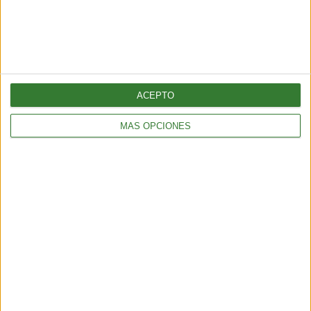
ENTRETENIMIENTO
Viral: hacé el test que revela tu impacto en el planeta
2 min
| 2026-02-18 21:44
ACEPTO
MÁS OPCIONES
ENTRETENIMIENTO
Test sustentable: elige el ojo que más te atraiga y descubre
quién eres
3 min
| 2026-02-06 20:04