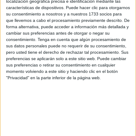
localización geográfica precisa e identificación mediante las
importancia de la educación
características de dispositivos. Puede hacer clic para otorgarnos
su consentimiento a nosotros y a nuestros 1733 socios para
científica
que llevemos a cabo el procesamiento previamente descrito. De
forma alternativa, puede acceder a información más detallada y
cambiar sus preferencias antes de otorgar o negar su
consentimiento.
Tenga en cuenta que algún procesamiento de
sus datos personales puede no requerir de su consentimiento,
El caso de la machaca destaca la necesidad de la
pero usted tiene el derecho de rechazar tal procesamiento. Sus
educación científica en las comunidades. Informar a las
preferencias se aplicarán solo a este sitio web. Puede cambiar
personas sobre la verdadera naturaleza de los insectos
sus preferencias o retirar su consentimiento en cualquier
y otros animales puede ayudar a disipar temores
momento volviendo a este sitio y haciendo clic en el botón
infundados y promover una coexistencia más
"Privacidad" en la parte inferior de la página web.
armoniosa con la fauna local. Las instituciones
educativas y los programas de divulgación científica
tienen un papel crucial en este proceso.
La Universidad de Costa Rica, por ejemplo, ha realizado
esfuerzos para educar al público sobre los insectos y
sus comportamientos. A través de museos y
actividades de extensión, buscan corregir conceptos