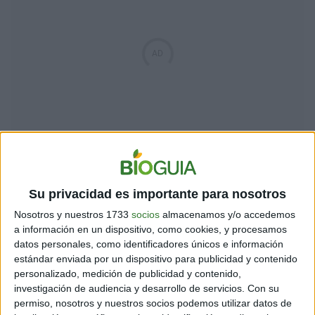
Además, esta historia es un ejemplo de cómo los
mitos pueden surgir de la falta de conocimiento
científico y perpetuarse a través del tiempo. Aunque la
Su privacidad es importante para nosotros
machaca no representa un peligro real, la leyenda ha
Nosotros y nuestros 1733
socios
almacenamos y/o accedemos
logrado convertirla en uno de los insectos más
a información en un dispositivo, como cookies, y procesamos
temidos de la región.
datos personales, como identificadores únicos e información
estándar enviada por un dispositivo para publicidad y contenido
personalizado, medición de publicidad y contenido,
investigación de audiencia y desarrollo de servicios.
Con su
Desmontando mitos: La
permiso, nosotros y nuestros socios podemos utilizar datos de