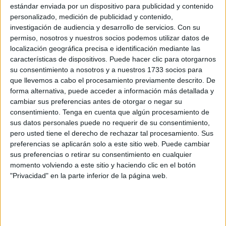
estándar enviada por un dispositivo para publicidad y contenido
¿Por qué necesitamos que se cumpla el acuerdo de
personalizado, medición de publicidad y contenido,
París?
investigación de audiencia y desarrollo de servicios.
Con su
permiso, nosotros y nuestros socios podemos utilizar datos de
El objetivo del acuerdo es lograr las "Cero emisiones
localización geográfica precisa e identificación mediante las
netas" de carbono a la atmósfera. Esto significa
características de dispositivos. Puede hacer clic para otorgarnos
encontrar un equilibrio entre lo que liberamos en la
su consentimiento a nosotros y a nuestros 1733 socios para
atmósfera y lo que se absorbe naturalmente. La forma
que llevemos a cabo el procesamiento previamente descrito. De
forma alternativa, puede acceder a información más detallada y
de conseguirlo es con energías limpias y renovables.
cambiar sus preferencias antes de otorgar o negar su
consentimiento.
Tenga en cuenta que algún procesamiento de
El
acuerdo firmado en la COP21
es importante por ser
sus datos personales puede no requerir de su consentimiento,
de carácter vinculante. Esto significa que los países
pero usted tiene el derecho de rechazar tal procesamiento. Sus
que lo incumplan pueden ser juzgados y sancionados, a
preferencias se aplicarán solo a este sitio web. Puede cambiar
diferencia de lo que ocurre con otras resoluciones de
sus preferencias o retirar su consentimiento en cualquier
las Naciones Unidas. El acuerdo manifiesta la voluntad
momento volviendo a este sitio y haciendo clic en el botón
de los países de alcanzar un aumento de la
"Privacidad" en la parte inferior de la página web.
temperatura máximo de 1.5°C
Lo que ocurre si esto no se cumple ya lo sabemos:
derretimiento de las reservas hídricas del planeta,
cambios abruptos del clima, inundaciones que podrían