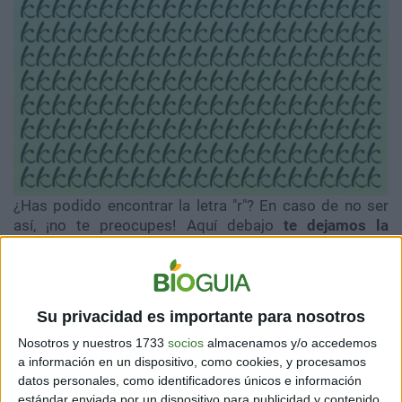
¿Has podido encontrar la letra "r"? En caso de no ser
así, ¡no te preocupes! Aquí debajo
te dejamos la
solución.
Si te ha gustado este reto, no olvides
compartir este acertijo visual con tus amigos y
familiares, y así poder desafiarlos.
Su privacidad es importante para nosotros
Nosotros y nuestros 1733
socios
almacenamos y/o accedemos
a información en un dispositivo, como cookies, y procesamos
datos personales, como identificadores únicos e información
estándar enviada por un dispositivo para publicidad y contenido