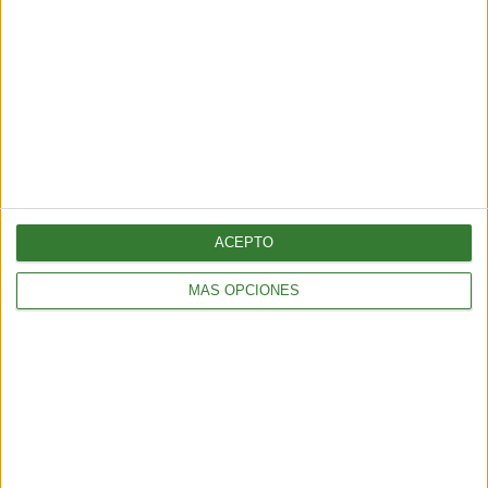
ENTRETENIMIENTO
Viral: hacé el test que revela tu impacto en el planeta
2 min
| 2026-02-18 21:44
ACEPTO
MÁS OPCIONES
ENTRETENIMIENTO