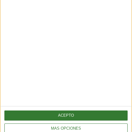
Mastellone Hnos. entrega más de
250.000 vasos de leche
Cargando...
ACEPTO
MÁS OPCIONES