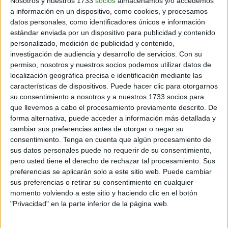
Nosotros y nuestros 1733
socios
almacenamos y/o accedemos
a información en un dispositivo, como cookies, y procesamos
3 min
| 21/06/2022
datos personales, como identificadores únicos e información
Los sueños tienden a ser muy visuales. Las personas ven imágenes,
estándar enviada por un dispositivo para publicidad y contenido
las cuales conforman escenario onírico. Sin embargo, las personas
personalizado, medición de publicidad y contenido,
invidentes no tienen la cualidad de guardar imágenes visuales en su
investigación de audiencia y desarrollo de servicios.
Con su
mente.
permiso, nosotros y nuestros socios podemos utilizar datos de
localización geográfica precisa e identificación mediante las
características de dispositivos. Puede hacer clic para otorgarnos
su consentimiento a nosotros y a nuestros 1733 socios para
que llevemos a cabo el procesamiento previamente descrito. De
Inspirando el cambio
forma alternativa, puede acceder a información más detallada y
cambiar sus preferencias antes de otorgar o negar su
consentimiento.
Tenga en cuenta que algún procesamiento de
sus datos personales puede no requerir de su consentimiento,
Contacto
pero usted tiene el derecho de rechazar tal procesamiento. Sus
preferencias se aplicarán solo a este sitio web. Puede cambiar
Acerca de nosotros
sus preferencias o retirar su consentimiento en cualquier
Suscribete gratis a nuestro Newsletter
momento volviendo a este sitio y haciendo clic en el botón
"Privacidad" en la parte inferior de la página web.
Política de cookies