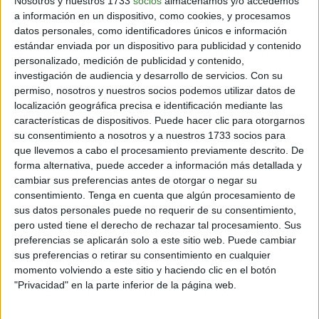
Nosotros y nuestros 1733
socios
almacenamos y/o accedemos
a información en un dispositivo, como cookies, y procesamos
8 min
| 30/01/2024
datos personales, como identificadores únicos e información
Usar cuarzo para deshacerte de las malas energías ha sido una
estándar enviada por un dispositivo para publicidad y contenido
técnica utilizada desde tiempos ancestrales y que aún sigue siendo
personalizado, medición de publicidad y contenido,
muy efectiva.
investigación de audiencia y desarrollo de servicios.
Con su
permiso, nosotros y nuestros socios podemos utilizar datos de
localización geográfica precisa e identificación mediante las
características de dispositivos. Puede hacer clic para otorgarnos
su consentimiento a nosotros y a nuestros 1733 socios para
que llevemos a cabo el procesamiento previamente descrito. De
Inspirando el cambio
forma alternativa, puede acceder a información más detallada y
cambiar sus preferencias antes de otorgar o negar su
consentimiento.
Tenga en cuenta que algún procesamiento de
sus datos personales puede no requerir de su consentimiento,
Contacto
pero usted tiene el derecho de rechazar tal procesamiento. Sus
preferencias se aplicarán solo a este sitio web. Puede cambiar
Acerca de nosotros
sus preferencias o retirar su consentimiento en cualquier
Suscribete gratis a nuestro Newsletter
momento volviendo a este sitio y haciendo clic en el botón
"Privacidad" en la parte inferior de la página web.
Política de cookies