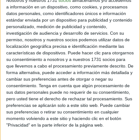
Nosotros y nuestros 1731
socios
almacenamos y/o accedemos
a información en un dispositivo, como cookies, y procesamos
8 min
| 13/10/2022
datos personales, como identificadores únicos e información
Karma y dharma, dos conceptos relacionados entre sí, pero con
estándar enviada por un dispositivo para publicidad y contenido
diferencias bastante claras que todos necesitan conocer. Todos los
personalizado, medición de publicidad y contenido,
detalles, en esta nota.
investigación de audiencia y desarrollo de servicios.
Con su
permiso, nosotros y nuestros socios podemos utilizar datos de
localización geográfica precisa e identificación mediante las
características de dispositivos. Puede hacer clic para otorgarnos
su consentimiento a nosotros y a nuestros 1731 socios para
que llevemos a cabo el procesamiento previamente descrito. De
Inspirando el cambio
forma alternativa, puede acceder a información más detallada y
cambiar sus preferencias antes de otorgar o negar su
consentimiento.
Tenga en cuenta que algún procesamiento de
sus datos personales puede no requerir de su consentimiento,
Contacto
pero usted tiene el derecho de rechazar tal procesamiento. Sus
preferencias se aplicarán solo a este sitio web. Puede cambiar
Acerca de nosotros
sus preferencias o retirar su consentimiento en cualquier
Suscribete gratis a nuestro Newsletter
momento volviendo a este sitio y haciendo clic en el botón
"Privacidad" en la parte inferior de la página web.
Política de cookies