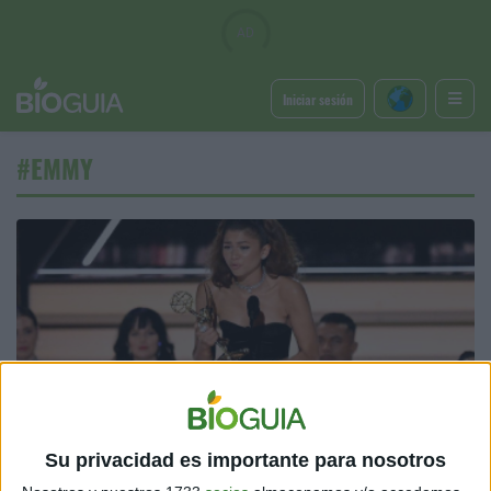
Iniciar sesión
#EMMY
ENTRETENIMIENTO
“Mi deseo es que Euphoria ayude a la gente”, expresó
Su privacidad es importante para nosotros
Zendaya al ganar el Emmy