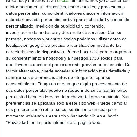
Nosotros y nuestros 1733
socios
almacenamos y/o accedemos
a información en un dispositivo, como cookies, y procesamos
3 min
| 14/09/2022
datos personales, como identificadores únicos e información
Durante los premios Emmy 2022 la actriz ganó el premio a “Mejor
estándar enviada por un dispositivo para publicidad y contenido
actriz en una serie de drama”. Recibió una oleada de aplausos, a la
personalizado, medición de publicidad y contenido,
vez que sus palabras al recibir el premio fueron muy especiales.
investigación de audiencia y desarrollo de servicios.
Con su
permiso, nosotros y nuestros socios podemos utilizar datos de
localización geográfica precisa e identificación mediante las
características de dispositivos. Puede hacer clic para otorgarnos
su consentimiento a nosotros y a nuestros 1733 socios para
que llevemos a cabo el procesamiento previamente descrito. De
Inspirando el cambio
forma alternativa, puede acceder a información más detallada y
cambiar sus preferencias antes de otorgar o negar su
consentimiento.
Tenga en cuenta que algún procesamiento de
sus datos personales puede no requerir de su consentimiento,
Contacto
pero usted tiene el derecho de rechazar tal procesamiento. Sus
preferencias se aplicarán solo a este sitio web. Puede cambiar
Acerca de nosotros
sus preferencias o retirar su consentimiento en cualquier
Suscribete gratis a nuestro Newsletter
momento volviendo a este sitio y haciendo clic en el botón
"Privacidad" en la parte inferior de la página web.
Política de cookies