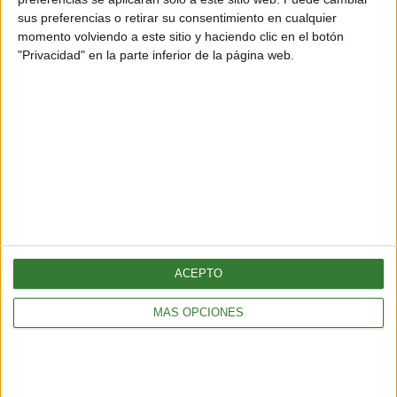
equilibrada y saludable.
sus preferencias o retirar su consentimiento en cualquier
momento volviendo a este sitio y haciendo clic en el botón
"Privacidad" en la parte inferior de la página web.
Inspirando el cambio
Contacto
Acerca de nosotros
Suscribete gratis a nuestro Newsletter
ACEPTO
MÁS OPCIONES
Política de cookies
Política de privacidad
Configurar privacidad