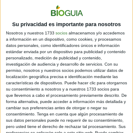
8 min
| 22/08/2022
Consumir alimentos con omega 3 en todo momento es
recomendable, y además se aprovechan muchos otros nutrientes y
Su privacidad es importante para nosotros
beneficios.
Nosotros y nuestros 1733
socios
almacenamos y/o accedemos
a información en un dispositivo, como cookies, y procesamos
datos personales, como identificadores únicos e información
estándar enviada por un dispositivo para publicidad y contenido
personalizado, medición de publicidad y contenido,
investigación de audiencia y desarrollo de servicios.
Con su
permiso, nosotros y nuestros socios podemos utilizar datos de
localización geográfica precisa e identificación mediante las
características de dispositivos. Puede hacer clic para otorgarnos
su consentimiento a nosotros y a nuestros 1733 socios para
ALIMENTACIÓN
que llevemos a cabo el procesamiento previamente descrito. De
Qué es el Omega 3: para qué sirve y cuáles son sus
forma alternativa, puede acceder a información más detallada y
beneficios en la dieta diaria
cambiar sus preferencias antes de otorgar o negar su
consentimiento.
Tenga en cuenta que algún procesamiento de
7 min
| 20/07/2022
sus datos personales puede no requerir de su consentimiento,
Conoce todo sobre el Omega 3, para qué sirve y cómo incluirlo en
pero usted tiene el derecho de rechazar tal procesamiento. Sus
tus planes alimentarios para que puedas tener una dieta
preferencias se aplicarán solo a este sitio web. Puede cambiar