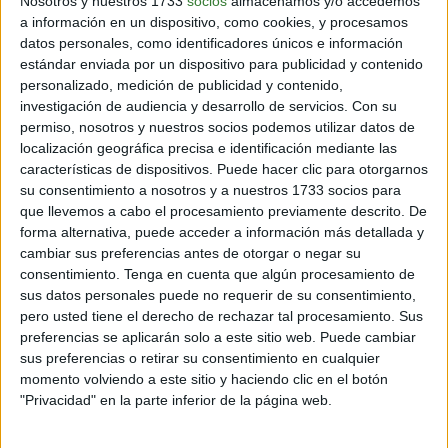
Nosotros y nuestros 1733
socios
almacenamos y/o accedemos
a información en un dispositivo, como cookies, y procesamos
3 min
| 22/10/2024
datos personales, como identificadores únicos e información
La misión Europa Clipper, programada para lanzarse en 2024, tiene
estándar enviada por un dispositivo para publicidad y contenido
como objetivo estudiar la composición química de la luna
personalizado, medición de publicidad y contenido,
jupiteriana, para buscar indicios vitales.n
investigación de audiencia y desarrollo de servicios.
Con su
permiso, nosotros y nuestros socios podemos utilizar datos de
localización geográfica precisa e identificación mediante las
características de dispositivos. Puede hacer clic para otorgarnos
su consentimiento a nosotros y a nuestros 1733 socios para
que llevemos a cabo el procesamiento previamente descrito. De
Inspirando el cambio
forma alternativa, puede acceder a información más detallada y
cambiar sus preferencias antes de otorgar o negar su
consentimiento.
Tenga en cuenta que algún procesamiento de
sus datos personales puede no requerir de su consentimiento,
Contacto
pero usted tiene el derecho de rechazar tal procesamiento. Sus
preferencias se aplicarán solo a este sitio web. Puede cambiar
Acerca de nosotros
sus preferencias o retirar su consentimiento en cualquier
Suscribete gratis a nuestro Newsletter
momento volviendo a este sitio y haciendo clic en el botón
"Privacidad" en la parte inferior de la página web.
Política de cookies