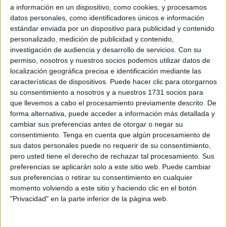
a información en un dispositivo, como cookies, y procesamos
Si bien aún no se comprobaron los beneficios de la cáscara a la
datos personales, como identificadores únicos e información
hora del descanso, este cítrico cuenta con propiedades que la
estándar enviada por un dispositivo para publicidad y contenido
hacen ideal para antes de acostarte. n
personalizado, medición de publicidad y contenido,
investigación de audiencia y desarrollo de servicios.
Con su
permiso, nosotros y nuestros socios podemos utilizar datos de
localización geográfica precisa e identificación mediante las
características de dispositivos. Puede hacer clic para otorgarnos
su consentimiento a nosotros y a nuestros 1731 socios para
Inspirando el cambio
que llevemos a cabo el procesamiento previamente descrito. De
forma alternativa, puede acceder a información más detallada y
cambiar sus preferencias antes de otorgar o negar su
consentimiento.
Tenga en cuenta que algún procesamiento de
Contacto
sus datos personales puede no requerir de su consentimiento,
pero usted tiene el derecho de rechazar tal procesamiento. Sus
Acerca de nosotros
preferencias se aplicarán solo a este sitio web. Puede cambiar
Suscribete gratis a nuestro Newsletter
sus preferencias o retirar su consentimiento en cualquier
momento volviendo a este sitio y haciendo clic en el botón
"Privacidad" en la parte inferior de la página web.
Política de cookies
Política de privacidad