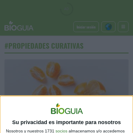
Iniciar sesión
#PROPIEDADES CURATIVAS
ALIMENTACIÓN
Su privacidad es importante para nosotros
¿Cuál es el efecto del té de mandarina antes de dormir?
Nosotros y nuestros 1731
socios
almacenamos y/o accedemos
3 min
| 27/12/2024