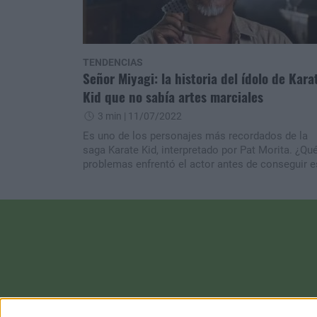
TENDENCIAS
Señor Miyagi: la historia del ídolo de Kara
Kid que no sabía artes marciales
3 min
| 11/07/2022
Es uno de los personajes más recordados de la
saga Karate Kid, interpretado por Pat Morita. ¿Qu
problemas enfrentó el actor antes de conseguir 
papel?