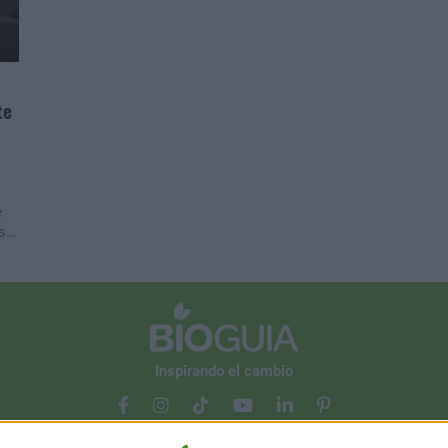
te
é
ese
Inspirando el cambio