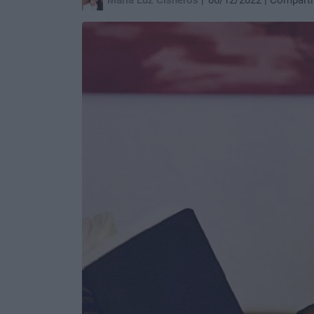
María Luz Cisneros
06/12/2022
Comparti