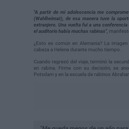
"A partir de mi adolescencia me compromet
(Wahlheimat), de esa manera tuve la oportu
extranjero. Una vuelta fui a una conferenci
el auditorio había muchas rabinas",
manifestó
¿Esto es común en Alemania? La imagen d
cabeza a Helene durante mucho tiempo.
Cuando regresó del viaje, terminó la secund
en rabina. Firme con su decisión, se ano
Potsdam y en la escuela de rabinos Abraha
"Me queda menos de un año para 