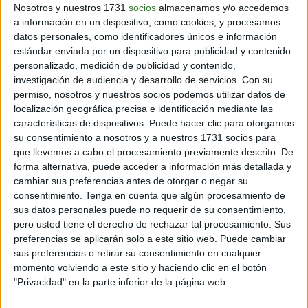
Nosotros y nuestros 1731
socios
almacenamos y/o accedemos
a información en un dispositivo, como cookies, y procesamos
datos personales, como identificadores únicos e información
estándar enviada por un dispositivo para publicidad y contenido
EL POPA LANGUR
personalizado, medición de publicidad y contenido,
Este mamífero, bautizado como Popa langur en
investigación de audiencia y desarrollo de servicios.
Con su
permiso, nosotros y nuestros socios podemos utilizar datos de
referencia al volcán extinto del monte Popa, también se
localización geográfica precisa e identificación mediante las
ve amenazado por la caza y la deforestación por parte
características de dispositivos. Puede hacer clic para otorgarnos
de la industria maderera y para ampliar los cultivos
su consentimiento a nosotros y a nuestros 1731 socios para
agrícolas.
que llevemos a cabo el procesamiento previamente descrito. De
forma alternativa, puede acceder a información más detallada y
La primera evidencia de esta especie de mamífero no
cambiar sus preferencias antes de otorgar o negar su
fue encontrada en libertad si no entre los huesos
consentimiento.
Tenga en cuenta que algún procesamiento de
recolectados hace más de un siglo y que se encuentran
sus datos personales puede no requerir de su consentimiento,
en el Museo de Historia Natural del Gran Bretaña.
pero usted tiene el derecho de rechazar tal procesamiento. Sus
preferencias se aplicarán solo a este sitio web. Puede cambiar
El análisis genético para comparar los huesos
sus preferencias o retirar su consentimiento en cualquier
recolectados recientemente con los especímenes del
momento volviendo a este sitio y haciendo clic en el botón
museo indicó que ambas muestras coinciden.
"Privacidad" en la parte inferior de la página web.
Dos principales características distintivas de este