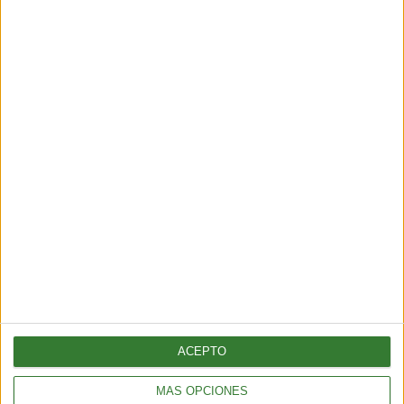
AMBIENTE
¿Es posible convertir la noche en día? El polémico proyecto que
busca iluminar la Tierra desde el espacio
6 min
| 2026-07-25 13:00
ACEPTO
MÁS OPCIONES