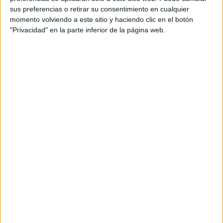
sus preferencias o retirar su consentimiento en cualquier
momento volviendo a este sitio y haciendo clic en el botón
"Privacidad" en la parte inferior de la página web.
AMBIENTE
Los incendios en España y Francia muestran una nueva
amenaza: ¿por qué cada vez hay más fuegos extremos?
5 min
| 2026-07-28 13:00