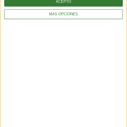
ACEPTO
MÁS OPCIONES
AMBIENTE
Estos son los países que ya han declarado la emergencia
climática
1 min
| 2020-03-09 09:00
AMBIENTE
Los mapaches podrían invadir el planeta
1 min
| 2020-02-03 14:09