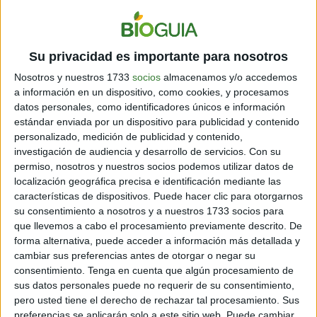
Su privacidad es importante para nosotros
Nosotros y nuestros 1733
socios
almacenamos y/o accedemos
a información en un dispositivo, como cookies, y procesamos
datos personales, como identificadores únicos e información
estándar enviada por un dispositivo para publicidad y contenido
Récord histórico de sargazo
personalizado, medición de publicidad y contenido,
golpea al Caribe y al golfo de
investigación de audiencia y desarrollo de servicios.
Con su
permiso, nosotros y nuestros socios podemos utilizar datos de
México
localización geográfica precisa e identificación mediante las
Cargando...
características de dispositivos. Puede hacer clic para otorgarnos
su consentimiento a nosotros y a nuestros 1733 socios para
que llevemos a cabo el procesamiento previamente descrito. De
forma alternativa, puede acceder a información más detallada y
cambiar sus preferencias antes de otorgar o negar su
consentimiento.
Tenga en cuenta que algún procesamiento de
sus datos personales puede no requerir de su consentimiento,
pero usted tiene el derecho de rechazar tal procesamiento. Sus
preferencias se aplicarán solo a este sitio web. Puede cambiar