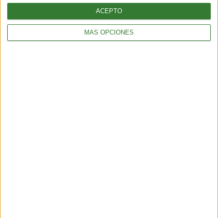
ACEPTO
MÁS OPCIONES
Los incendios en España y Francia
muestran una nueva amenaza:
¿por qué cada vez hay más fuegos
extremos?
Cargando...