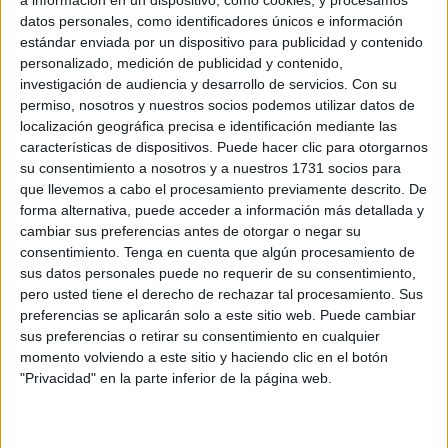
datos personales, como identificadores únicos e información
El dato sobre monitoreo es quizás el más revelador del
estándar enviada por un dispositivo para publicidad y contenido
estado actual. El Sistema de Alerta y Respuesta al
personalizado, medición de publicidad y contenido,
Metano del PNUMA (Programa de las Naciones Unidas
investigación de audiencia y desarrollo de servicios.
Con su
para el Medio Ambiente) ha emitido más de 5.000
permiso, nosotros y nuestros socios podemos utilizar datos de
localización geográfica precisa e identificación mediante las
alertas en 33 países, pero la tasa de respuesta mundial
características de dispositivos. Puede hacer clic para otorgarnos
ronda el 12%. Nueve de cada diez alertas se ignoran.
su consentimiento a nosotros y a nuestros 1731 socios para
que llevemos a cabo el procesamiento previamente descrito. De
Ante ese panorama, Guterres fue directo: la
forma alternativa, puede acceder a información más detallada y
autorregulación ya no alcanza. Convocó a gobiernos
cambiar sus preferencias antes de otorgar o negar su
productores y consumidores a establecer un estándar
consentimiento.
Tenga en cuenta que algún procesamiento de
mundial que apunte a emisiones de metano cercanas a
sus datos personales puede no requerir de su consentimiento,
cero en toda la cadena de valor del petróleo y el gas. La
pero usted tiene el derecho de rechazar tal procesamiento. Sus
comparación histórica que usó no fue casual: recordó
preferencias se aplicarán solo a este sitio web. Puede cambiar
que el mundo ya eliminó la nafta con plomo y los
sus preferencias o retirar su consentimiento en cualquier
químicos que destruían la capa de ozono. El metano,
momento volviendo a este sitio y haciendo clic en el botón
sugirió, puede seguir ese mismo camino si hay
"Privacidad" en la parte inferior de la página web.
voluntad regulatoria real.