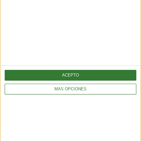
AMBIENTE
Los incendios en España y Francia muestran una nueva
amenaza: ¿por qué cada vez hay más fuegos extremos?
5 min
| 2026-07-28 13:00
ACEPTO
MÁS OPCIONES
AMBIENTE
¿Es posible convertir la noche en día? El polémico proyecto que