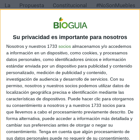
La Propuesta Constitucional #NoSonMuebles
considera cinco pilares fundamentales, dentro de los
cuales se busca
que la protección de los animales sea
un deber del Estado, que se incorpore a todos los
animales más allá de quienes son parte de las
Su privacidad es importante para nosotros
familias multiespecie, que se tengan en cuenta para
el desarrollo de las políticas públicas los conceptos
Nosotros y nuestros 1733
socios
almacenamos y/o accedemos
a información en un dispositivo, como cookies, y procesamos
de especie y territorio,
y lo más importante,
que se
datos personales, como identificadores únicos e información
reconozca a los Animales No Humanos como
estándar enviada por un dispositivo para publicidad y contenido
individuos conscientes y seres sintientes.
personalizado, medición de publicidad y contenido,
investigación de audiencia y desarrollo de servicios.
Con su
permiso, nosotros y nuestros socios podemos utilizar datos de
localización geográfica precisa e identificación mediante las
características de dispositivos. Puede hacer clic para otorgarnos
su consentimiento a nosotros y a nuestros 1733 socios para
que llevemos a cabo el procesamiento previamente descrito. De
forma alternativa, puede acceder a información más detallada y
cambiar sus preferencias antes de otorgar o negar su
consentimiento.
Tenga en cuenta que algún procesamiento de
sus datos personales puede no requerir de su consentimiento,