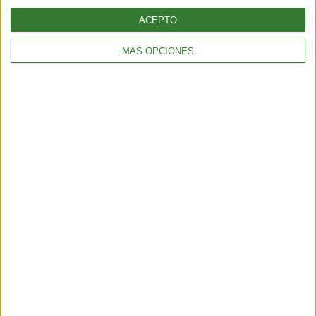
ACEPTO
MÁS OPCIONES
AMBIENTE
¿Es posible convertir la noche en día? El polémico proyecto que
busca iluminar la Tierra desde el espacio
6 min
| 2026-07-25 13:00
AMBIENTE
Temporal en Chile: qué es el río atmosférico categoría 5 que