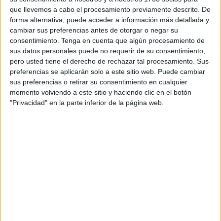
para garantizar su visión, ncluso cuando tiene los
que llevemos a cabo el procesamiento previamente descrito. De
párpados cerrados.
forma alternativa, puede acceder a información más detallada y
cambiar sus preferencias antes de otorgar o negar su
consentimiento.
Tenga en cuenta que algún procesamiento de
sus datos personales puede no requerir de su consentimiento,
pero usted tiene el derecho de rechazar tal procesamiento. Sus
preferencias se aplicarán solo a este sitio web. Puede cambiar
sus preferencias o retirar su consentimiento en cualquier
momento volviendo a este sitio y haciendo clic en el botón
"Privacidad" en la parte inferior de la página web.
famosa por sus ojos amarillos y su boca ancha, que se esconde entre los
troncos de los bosques.