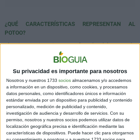
¿QUÉ CARACTERÍSTICAS REPRESENTAN AL
POTOO?
El primer avistamiento confirmado del potoo lo
realizó el naturalista alemán Johann Friedrich Gmelin
en 1789
. Y, desde ese momento, otros profesionales
avanzaron rápidamente con el estudio de esta ave que,
Su privacidad es importante para nosotros
actualmente, comparte el género nyctibius con otras
siete especies.
Nosotros y nuestros 1733
socios
almacenamos y/o accedemos
a información en un dispositivo, como cookies, y procesamos
Los ejemplares adultos pueden tener una longitud
datos personales, como identificadores únicos e información
corporal de hasta 38 centímetros.
Es un experto en el
estándar enviada por un dispositivo para publicidad y contenido
camuflaje gracias a su plumaje críptico moteado de
personalizado, medición de publicidad y contenido,
color marrón rojizo, blanco, negro y gris.
Sus
investigación de audiencia y desarrollo de servicios.
Con su
párpados, además de tener la cualidad de moverse de
permiso, nosotros y nuestros socios podemos utilizar datos de
forma independiente y rotar para ajustar el campo de
localización geográfica precisa e identificación mediante las
características de dispositivos. Puede hacer clic para otorgarnos
visión del animal, también lleva dos o tres hendiduras
su consentimiento a nosotros y a nuestros 1733 socios para