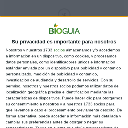
Su privacidad es importante para nosotros
Nosotros y nuestros 1733
socios
almacenamos y/o accedemos
Por un lado,
se entierran parcialmente
o se ubican bajo
a información en un dispositivo, como cookies, y procesamos
datos personales, como identificadores únicos e información
sombra,
lo que disminuye la exposición solar directa
estándar enviada por un dispositivo para publicidad y contenido
y conserva el agua fresca durante más tiempo.
personalizado, medición de publicidad y contenido,
Además, su transpiración natural evita el
investigación de audiencia y desarrollo de servicios.
Con su
sobrecalentamiento interno, un problema frecuente en
permiso, nosotros y nuestros socios podemos utilizar datos de
los contenedores plásticos, que suelen convertir el
localización geográfica precisa e identificación mediante las
agua en un líquido caliente e inutilizable durante el día.
características de dispositivos. Puede hacer clic para otorgarnos
su consentimiento a nosotros y a nuestros 1733 socios para
Otra ventaja importante es que estos tanques
reducen
que llevemos a cabo el procesamiento previamente descrito. De
la formación de olores
, ya que no generan el ambiente
forma alternativa, puede acceder a información más detallada y
hermético que sí aparece en los recipientes sintéticos.
cambiar sus preferencias antes de otorgar o negar su
Esto los hace más higiénicos y más confortables para