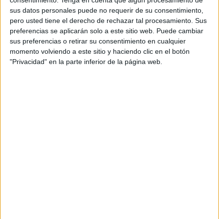
consentimiento.
Tenga en cuenta que algún procesamiento de
el uso cotidiano.
sus datos personales puede no requerir de su consentimiento,
pero usted tiene el derecho de rechazar tal procesamiento. Sus
En la práctica, funcionan especialmente bien para
preferencias se aplicarán solo a este sitio web. Puede cambiar
almacenar agua de lluvia o agua de pozo destinada al
sus preferencias o retirar su consentimiento en cualquier
uso doméstico, como limpieza, higiene o riego. En
momento volviendo a este sitio y haciendo clic en el botón
comunidades rurales donde la infraestructura es
"Privacidad" en la parte inferior de la página web.
limitada, esta combinación de resistencia, frescura y
accesibilidad los convierte en una alternativa valiosa y
sostenible.