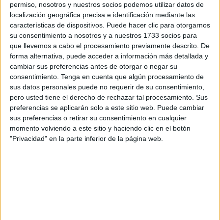
permiso, nosotros y nuestros socios podemos utilizar datos de
Esto coincide con lo que han observado los indígenas
localización geográfica precisa e identificación mediante las
de la zona. Es especialmente evidente sobre el terreno
características de dispositivos. Puede hacer clic para otorgarnos
en pueblos como Kotzebue, donde hace 20 años no
su consentimiento a nosotros y a nuestros 1733 socios para
había castores y ahora están por todas partes, dijo
que llevemos a cabo el procesamiento previamente descrito. De
Tape.
forma alternativa, puede acceder a información más detallada y
cambiar sus preferencias antes de otorgar o negar su
consentimiento.
Tenga en cuenta que algún procesamiento de
IMPACTO COMPARABLE CON EL DE LOS
sus datos personales puede no requerir de su consentimiento,
INCENDIOS FORESTALES
pero usted tiene el derecho de rechazar tal procesamiento. Sus
preferencias se aplicarán solo a este sitio web. Puede cambiar
Visto desde el espacio, el efecto de los castores de
sus preferencias o retirar su consentimiento en cualquier
Alaska es tan devastador como el de los incendios
momento volviendo a este sitio y haciendo clic en el botón
forestales.
"Privacidad" en la parte inferior de la página web.
Los estanques de castores son oasis
cálidos en la tundra, ya que el agua quieta
y profunda retiene más calor que los
caudalosos ríos que antes la