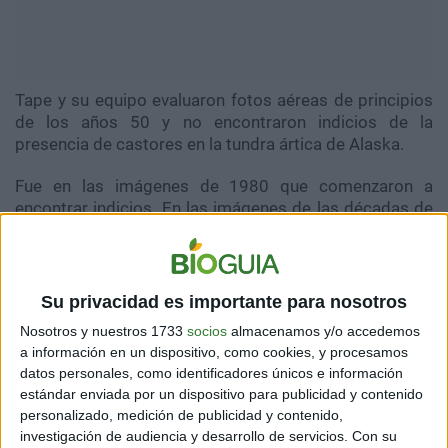
Tape y su equipo evaluaron fotos aéreas de principios
de los años 50 y no encontraron indicios de la
presencia de castores en la tundra ártica de Alaska.
Fue en las imágenes de 1980 que comenzaron a
encontrar indicios. En las imágenes de las décadas de
2000 y 2010, los estanques de castores ya se
duplicaron.
Te puede interesar:
Los incendios forestales
Su privacidad es importante para nosotros
arrasaron en la UE casi 8.000 km² este año
Nosotros y nuestros 1733
socios
almacenamos y/o accedemos
a información en un dispositivo, como cookies, y procesamos
En total, los satélites revelan que han aparecido más de
datos personales, como identificadores únicos e información
11.000 estanques de castores en toda la tundra.
"Todo
estándar enviada por un dispositivo para publicidad y contenido
el oeste de Alaska está ahora densamente poblado de
personalizado, medición de publicidad y contenido,
estanques de castores"
, afirma Tape.
investigación de audiencia y desarrollo de servicios.
Con su