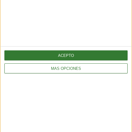
ACEPTO
MÁS OPCIONES
AMBIENTE
Los incendios en España y Francia muestran una nueva
amenaza: ¿por qué cada vez hay más fuegos extremos?
5 min
| 2026-07-28 13:00