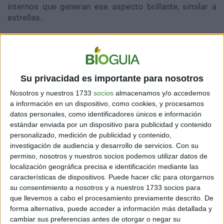
internos que generan ese aspecto brillante, similar a
estrellas.
Lejos de ser una curiosidad estética, esta condición
reduce significativamente sus posibilidades de
sobrevivir en la naturaleza, ya que afecta su capacidad
para cazar.
Su privacidad es importante para nosotros
TE PUEDE INTERESAR:
Impacta: tiburones nadan
Nosotros y nuestros 1733
socios
almacenamos y/o accedemos
dentro del cráter de un volcán
a información en un dispositivo, como cookies, y procesamos
datos personales, como identificadores únicos e información
Más allá del impacto viral, la historia de Zeus cumple un rol clave:
estándar enviada por un dispositivo para publicidad y contenido
visibilizar la fragilidad de la fauna silvestre y la necesidad de protegerla.
personalizado, medición de publicidad y contenido,
(Imagen: Pinterest)
investigación de audiencia y desarrollo de servicios.
Con su
permiso, nosotros y nuestros socios podemos utilizar datos de
localización geográfica precisa e identificación mediante las
características de dispositivos. Puede hacer clic para otorgarnos
su consentimiento a nosotros y a nuestros 1733 socios para
que llevemos a cabo el procesamiento previamente descrito. De
forma alternativa, puede acceder a información más detallada y
cambiar sus preferencias antes de otorgar o negar su