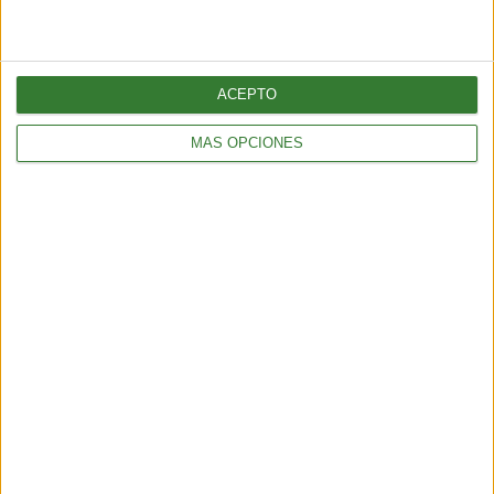
sustentable es la segunda de América Latina. Inaugurada en mayo
del 2018, ya lleva más de tres años funcionando. Entérate en esta
nota todos los detalles de esta particular institución.
ACEPTO
Página anterior
MÁS OPCIONES
Inspirando el cambio
Contacto
Acerca de nosotros
Suscribete gratis a nuestro Newsletter