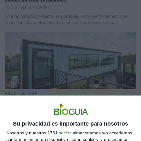
3 min
| 05/10/2020
EcoLogicStudio presenta BioBombola, un proyecto pionero que
busca incentivar el cultivo doméstico de jardines de algas.
ARQUITECTURA
¿Te imaginas cómo sería vivir en un contenedor?
1 min
| 29/07/2020
Una forma diferente de tener un hogar, pero también de cuidar al
Su privacidad es importante para nosotros
ambiente. Mira el video y enterate de por que sería una buena
opción.
Nosotros y nuestros 1731
socios
almacenamos y/o accedemos
a información en un dispositivo, como cookies, y procesamos