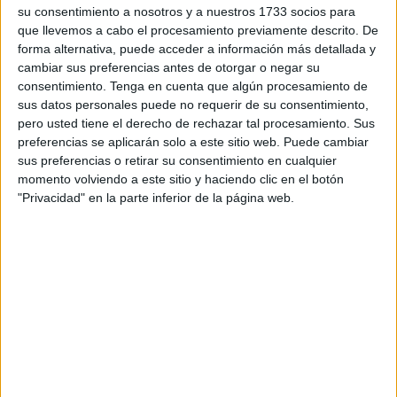
Aunque es el signo opuesto a Leo, Acuario puede
su consentimiento a nosotros y a nuestros 1733 socios para
beneficiarse de la claridad y el enfoque que trae la
que llevemos a cabo el procesamiento previamente descrito. De
temporada para sus relaciones y alianzas. Además, su
forma alternativa, puede acceder a información más detallada y
energía innovadora complementa el brillo leonino.
cambiar sus preferencias antes de otorgar o negar su
consentimiento.
Tenga en cuenta que algún procesamiento de
Te puede interesar-
Cinco signos que podrían
sus datos personales puede no requerir de su consentimiento,
encontrar el amor durante Mercurio retrógrado
pero usted tiene el derecho de rechazar tal procesamiento. Sus
preferencias se aplicarán solo a este sitio web. Puede cambiar
sus preferencias o retirar su consentimiento en cualquier
momento volviendo a este sitio y haciendo clic en el botón
"Privacidad" en la parte inferior de la página web.