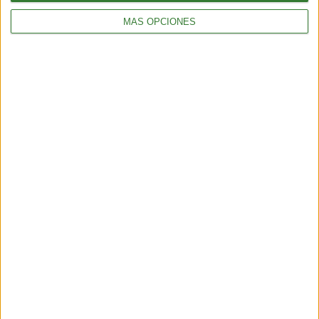
MÁS OPCIONES
Hallan fémur de un perezoso de
400.000 años en Argentina
Cargando...