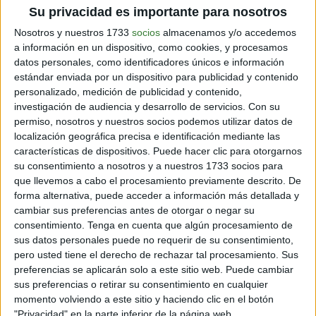
Su privacidad es importante para nosotros
Nosotros y nuestros 1733
socios
almacenamos y/o accedemos
a información en un dispositivo, como cookies, y procesamos
datos personales, como identificadores únicos e información
estándar enviada por un dispositivo para publicidad y contenido
OPINIÓN
personalizado, medición de publicidad y contenido,
Consumo y Confianza: acelerando contra un muro
investigación de audiencia y desarrollo de servicios.
Con su
permiso, nosotros y nuestros socios podemos utilizar datos de
7 min
| 19/08/2020
localización geográfica precisa e identificación mediante las
Nuestro consumo diario nos hace parte integral de la crisis
características de dispositivos. Puede hacer clic para otorgarnos
ambiental a la que se enfrenta el planeta. ¿Acaso será que
su consentimiento a nosotros y a nuestros 1733 socios para
enfermamos al eco sistema y ahora este nos infecta a nosotros?
que llevemos a cabo el procesamiento previamente descrito. De
forma alternativa, puede acceder a información más detallada y
cambiar sus preferencias antes de otorgar o negar su
consentimiento.
Tenga en cuenta que algún procesamiento de
sus datos personales puede no requerir de su consentimiento,
pero usted tiene el derecho de rechazar tal procesamiento. Sus
Inspirando el cambio
preferencias se aplicarán solo a este sitio web. Puede cambiar
sus preferencias o retirar su consentimiento en cualquier
momento volviendo a este sitio y haciendo clic en el botón
"Privacidad" en la parte inferior de la página web.