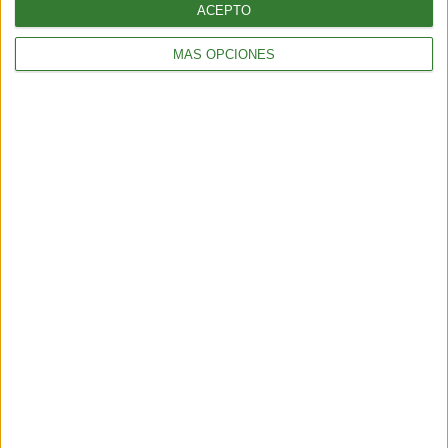
ACEPTO
MÁS OPCIONES
OPINIÓN
Las emociones no son ni buenas ni malas: hablemos de
validación
5 min
| 07/06/2021
Muchas personas sienten culpa por enojarse, se cuestionan su
tristeza e incluso se sienten débiles por sentir miedos. No existen
emociones “malas”, desterremos este mito de una vez por todas.
Inspirando el cambio