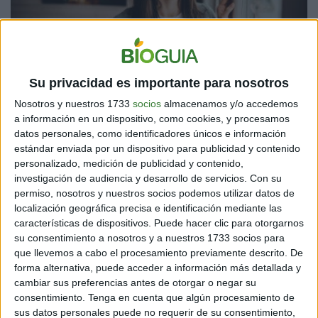
OPINIÓN
Su privacidad es importante para nosotros
Conoce cuáles son los 5 componentes claves de la
inteligencia emocional
Nosotros y nuestros 1733
socios
almacenamos y/o accedemos
a información en un dispositivo, como cookies, y procesamos
5 min
| 30/08/2021
datos personales, como identificadores únicos e información
Ejercitando estas habilidades podrás conocerte mejor, comprender
estándar enviada por un dispositivo para publicidad y contenido
mejor a las demás personas, regular tus emociones y
personalizado, medición de publicidad y contenido,
comportamientos, tener vínculos más saludables y motivación en lo
investigación de audiencia y desarrollo de servicios.
Con su
que te propongas.
permiso, nosotros y nuestros socios podemos utilizar datos de
localización geográfica precisa e identificación mediante las
características de dispositivos. Puede hacer clic para otorgarnos
su consentimiento a nosotros y a nuestros 1733 socios para
que llevemos a cabo el procesamiento previamente descrito. De
forma alternativa, puede acceder a información más detallada y
cambiar sus preferencias antes de otorgar o negar su
consentimiento.
Tenga en cuenta que algún procesamiento de
sus datos personales puede no requerir de su consentimiento,