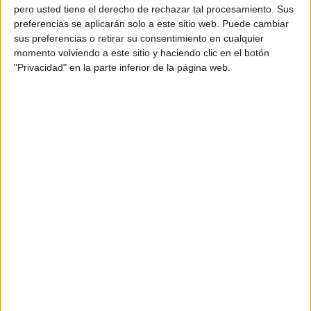
pero usted tiene el derecho de rechazar tal procesamiento. Sus
preferencias se aplicarán solo a este sitio web. Puede cambiar
sus preferencias o retirar su consentimiento en cualquier
momento volviendo a este sitio y haciendo clic en el botón
"Privacidad" en la parte inferior de la página web.
OPINIÓN
¿Cuáles son las habilidades que todo líder tiene que
tener en cuenta?
4 min
| 14/07/2021
El Covid 19 fue un imprevisto que cambió nuestras vidas, nuestro
modo de gestionar equipos de trabajo necesita un cambio también,
quizás enhorabuena que así sea.