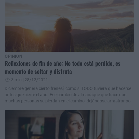
OPINIÓN
Reflexiones de fin de año: No todo está perdido, es
momento de soltar y disfruta
3 min
| 28/12/2021
Diciembre genera cierto frenesí, como si TODO tuviera que hacerse
antes que cierre el año. Ese cambio de almanaque que hace que
muchas personas se pierdan en el camino, dejándose arrastrar por
la corriente. ¿Consideras que ya todo está perdido? Te invito a leer
esta nota y sacar tus propias conclusiones.