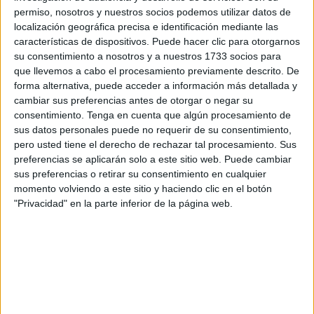
permiso, nosotros y nuestros socios podemos utilizar datos de
localización geográfica precisa e identificación mediante las
características de dispositivos. Puede hacer clic para otorgarnos
su consentimiento a nosotros y a nuestros 1733 socios para
que llevemos a cabo el procesamiento previamente descrito. De
forma alternativa, puede acceder a información más detallada y
cambiar sus preferencias antes de otorgar o negar su
consentimiento.
Tenga en cuenta que algún procesamiento de
sus datos personales puede no requerir de su consentimiento,
pero usted tiene el derecho de rechazar tal procesamiento. Sus
MALAQUITA
preferencias se aplicarán solo a este sitio web. Puede cambiar
sus preferencias o retirar su consentimiento en cualquier
momento volviendo a este sitio y haciendo clic en el botón
"Privacidad" en la parte inferior de la página web.
Esta piedra es una poderosa limpiadora del cuerpo
emocional, que libera los traumas infantiles y de vidas
pasadas. Ella muestra aquello que bloquea el propio
crecimiento espiritual, sacando a la superficie
sentimientos profundos y causas psicosomáticas,
rompiendo lazos indeseados, y enseñándote a
responsabilizarte por tus acciones, pensamientos y
sentimientos.