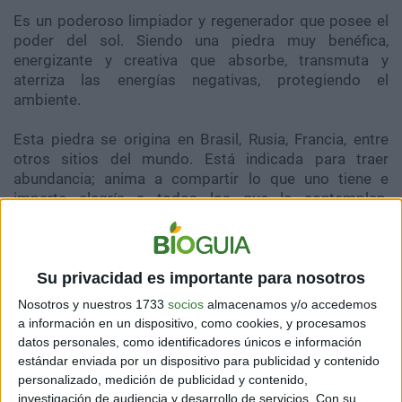
Es un poderoso limpiador y regenerador que posee el
poder del sol. Siendo una piedra muy benéfica,
energizante y creativa que absorbe, transmuta y
aterriza las energías negativas, protegiendo el
ambiente.
Esta piedra se origina en Brasil, Rusia, Francia, entre
otros sitios del mundo. Está indicada para traer
abundancia; anima a compartir lo que uno tiene e
imparte alegría a todos los que la contemplan.
Favorece la calma interna y ayuda a trabajar desde la
energía positiva.
En cuanto a los Chakras, actúa como movilizador de
Su privacidad es importante para nosotros
las energías bloqueadas en el
Plexo Solar
.
Nosotros y nuestros 1733
socios
almacenamos y/o accedemos
a información en un dispositivo, como cookies, y procesamos
datos personales, como identificadores únicos e información
estándar enviada por un dispositivo para publicidad y contenido
personalizado, medición de publicidad y contenido,
investigación de audiencia y desarrollo de servicios.
Con su