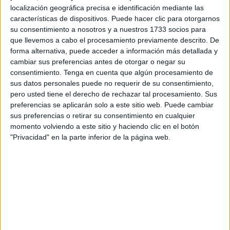
gusto, sino también con conocimiento, al tiempo que
localización geográfica precisa e identificación mediante las
sepan lo que están ingiriendo.
características de dispositivos. Puede hacer clic para otorgarnos
su consentimiento a nosotros y a nuestros 1733 socios para
que llevemos a cabo el procesamiento previamente descrito. De
forma alternativa, puede acceder a información más detallada y
cambiar sus preferencias antes de otorgar o negar su
consentimiento.
Tenga en cuenta que algún procesamiento de
sus datos personales puede no requerir de su consentimiento,
pero usted tiene el derecho de rechazar tal procesamiento. Sus
preferencias se aplicarán solo a este sitio web. Puede cambiar
sus preferencias o retirar su consentimiento en cualquier
momento volviendo a este sitio y haciendo clic en el botón
"Privacidad" en la parte inferior de la página web.
En parte ayudaría también a reducir un poco los
problemas de sobrepeso y obesidad. Según la
Organización Mundial de la Salud la cuarta parte de la
población latinoamericana sufre problemas de