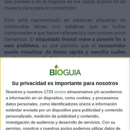
que poseen o en la mayoría de los casos sí pero no de
manera clara para el consumidor.
Esto está representado en extensas etiquetas de
minúsculas letras, con palabras que no todos
comprenden a qué hacen referencia y con colores poco
llamativos. El
etiquetado frontal viene a ponerle fin a
este problema
, ya que permite que el
consumidor
pueda visualizar de forma rápida y sencilla cuáles
son los excesos de dicho producto.
Según la
Organización Mundial de la Salud (OMS) el
etiquetado frontal es una herramienta “sencilla,
práctica y efectiva que permite informar al
Su privacidad es importante para nosotros
consumidor sobre los productos que pueden dañar la
Nosotros y nuestros 1733
socios
almacenamos y/o accedemos
salud y guiar a mejorar las decisiones de compra”,
a información en un dispositivo, como cookies, y procesamos
como ser el sodio, las grasas saturadas y los azúcares
datos personales, como identificadores únicos e información
agregados.
estándar enviada por un dispositivo para publicidad y contenido
personalizado, medición de publicidad y contenido,
Esto es sumamente importante ya que colaboraría a
investigación de audiencia y desarrollo de servicios.
Con su
que las personas elijan sus productos no solo por
permiso, nosotros y nuestros socios podemos utilizar datos de